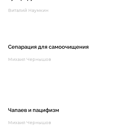
Виталий Наумкин
Сепарация для самоочищения
Михаил Чернышов
Чапаев и пацифизм
Михаил Чернышов