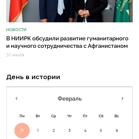
НОВОСТИ
В НИИРК обсудили развитие гуманитарного
и научного сотрудничества с Афганистаном
31 июля
День в истории
Февраль
Пн
Вт
Ср
Чт
Пт
Сб
Вс
31
1
2
3
4
5
6