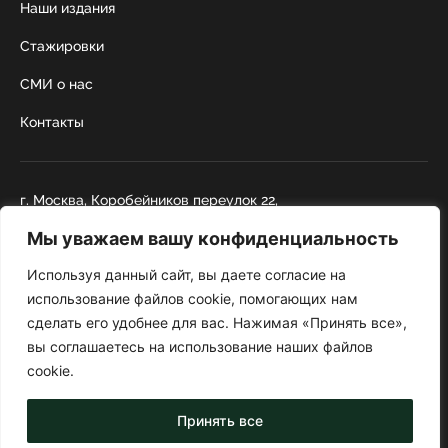
Наши издания
Стажировки
СМИ о нас
Контакты
г. Москва, Коробейников переулок 22,
строение 1
Мы уважаем вашу конфиденциальность
+7 495 252 67 88
institut@nicrus.ru
Используя данный сайт, вы даете согласие на
использование файлов cookie, помогающих нам
сделать его удобнее для вас. Нажимая «Принять все»,
© 2022 НИИРК
вы соглашаетесь на использование наших файлов
При перепечатке текстовой информации и фотографий ссылка на
cookie.
сайт обязательна
Политика конфиденциальности
Принять все