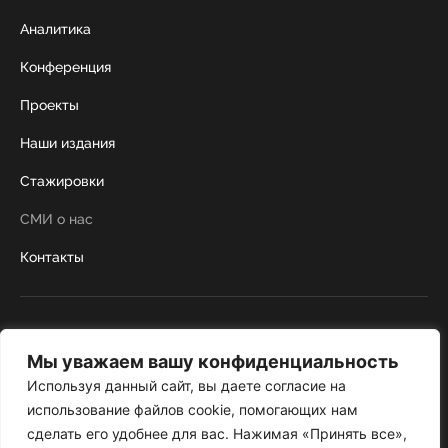
Аналитика
Конференция
Проекты
Наши издания
Стажировки
СМИ о нас
Контакты
г. Москва, Коробейников переулок 22,
строение 1
Мы уважаем вашу конфиденциальность
+7 495 252 67 88
institut@nicrus.ru
Используя данный сайт, вы даете согласие на
использование файлов cookie, помогающих нам
сделать его удобнее для вас. Нажимая «Принять все»,