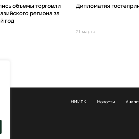
лись объемы торговли
Дипломатия гостепри
разийского региона за
й год
21 марта
НИИРК
Новости
Анали