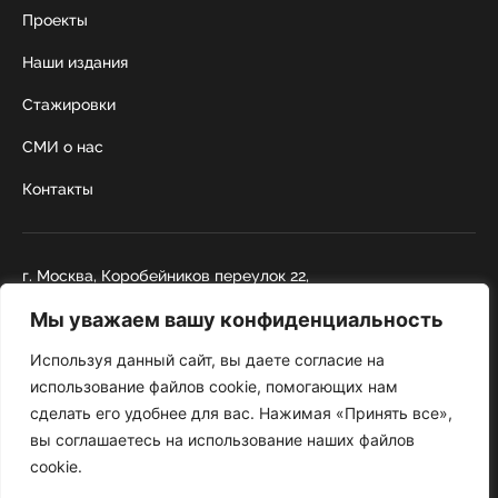
Проекты
Наши издания
Стажировки
СМИ о нас
Контакты
г. Москва, Коробейников переулок 22,
строение 1
Мы уважаем вашу конфиденциальность
+7 495 252 67 88
institut@nicrus.ru
Используя данный сайт, вы даете согласие на
использование файлов cookie, помогающих нам
сделать его удобнее для вас. Нажимая «Принять все»,
© 2022 НИИРК
вы соглашаетесь на использование наших файлов
При перепечатке текстовой информации и фотографий ссылка на
cookie.
сайт обязательна