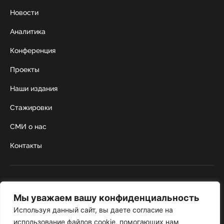
Новости
Аналитика
Конференция
Проекты
Наши издания
Стажировки
СМИ о нас
Контакты
г. Москва, Коробейников переулок 22,
строение 1
Мы уважаем вашу конфиденциальность
+7 495 252 67 88
institut@nicrus.ru
Используя данный сайт, вы даете согласие на
использование файлов cookie, помогающих нам