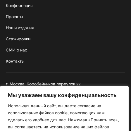
Конференция
Проекты
Наши издания
Стажировки
СМИ о нас
Контакты
г. Москва, Коробейников переулок 22,
строение 1
Мы уважаем вашу конфиденциальность
+7 495 252 67 88
institut@nicrus.ru
Используя данный сайт, вы даете согласие на
использование файлов cookie, помогающих нам
сделать его удобнее для вас. Нажимая «Принять все»,
© 2022 НИИРК
вы соглашаетесь на использование наших файлов