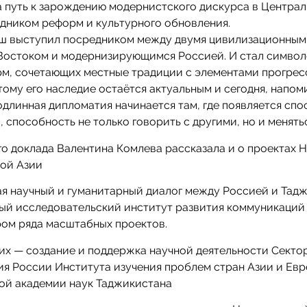
 путь к зарождению модернистского дискурса в Централ
дником реформ и культурного обновления.
ш выступил посредником между двумя цивилизационны
Востоком и модернизирующимся Россией. И стал символ
м, сочетающих местные традиции с элементами прогрес
ому его наследие остаётся актуальным и сегодня, напом
подлинная дипломатия начинается там, где появляется сп
, способность не только говорить с другими, но и менять
го доклада Валентина Комлева рассказала и о проектах
ной Азии
я научный и гуманитарный диалог между Россией и Тад
ый исследовательский институт развития коммуникаций
ом ряда масштабных проектов.
них — создание и поддержка научной деятельности Секто
я России Института изучения проблем стран Азии и Ев
ой академии наук Таджикистана