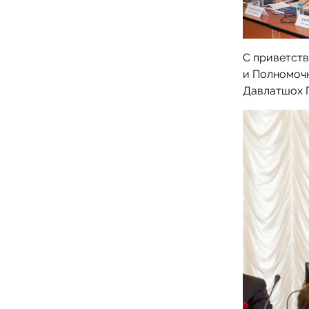
С приветст
и Полномоч
Давлатшох 