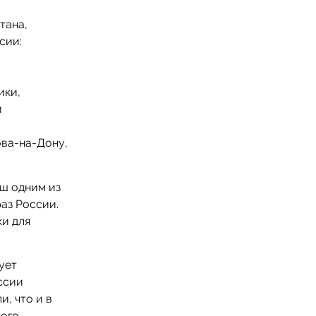
тана,
сии:
ики,
и
ова-на-Дону,
иш одним из
аз России.
ки для
ует
ссии
, что и в
ного