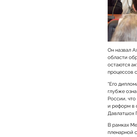
Он назвал 
области обр
остаются а
процессов с
“Его диплом
глубже озна
России, что
и реформ в 
Давлатшох 
В рамках М
пленарной с