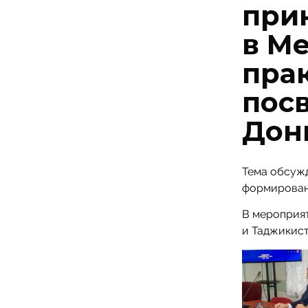
при
в М
пра
пос
Дон
Тема обсуж
формировани
В мероприят
и Таджикист