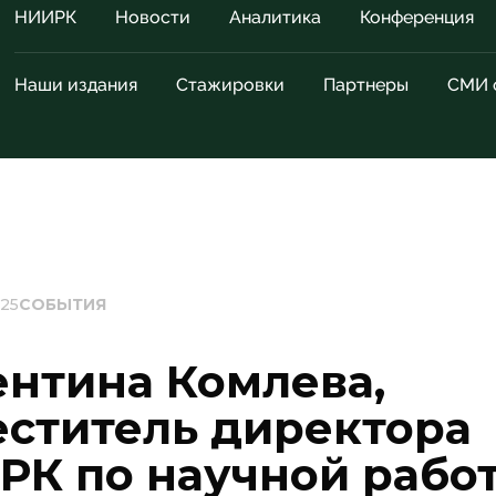
НИИРК
Новости
Аналитика
Конференция
Наши издания
Стажировки
Партнеры
СМИ 
025
СОБЫТИЯ
ентина Комлева,
еститель директора
РК по научной рабо