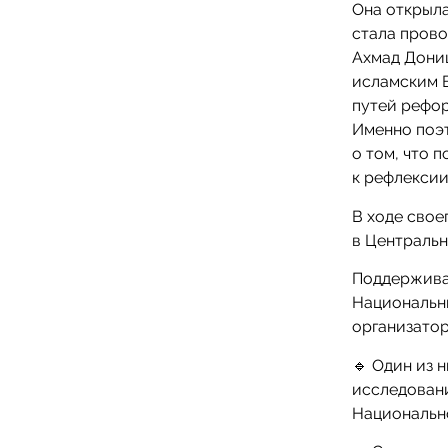
Она открыла
стала прово
Ахмад Дони
исламским 
путей рефор
Именно поэт
о том, что 
к рефлексии
В ходе свое
в Централь
Поддержива
Национальн
организатор
🔹 Один из 
исследовани
Национальн