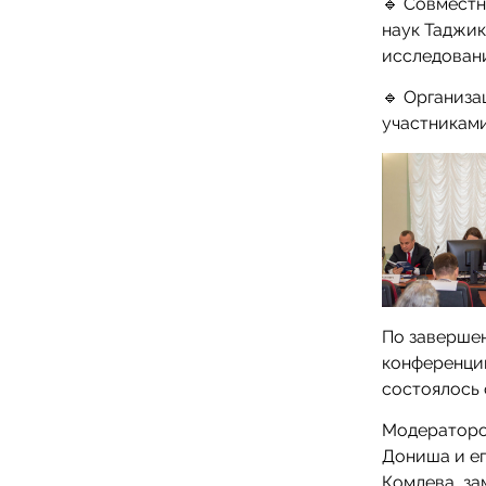
🔹 Совместн
наук Таджик
исследовани
🔹 Организ
участниками
По заверше
конференци
состоялось
Модераторо
Дониша и ег
Комлева, за