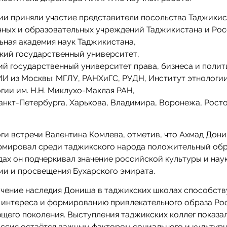
и приняли участие представители посольства Таджикис
чных и образовательных учреждений Таджикистана и Рос
ная академия наук Таджикистана,
кий государственный университет,
й государственный университет права, бизнеса и полит
И из Москвы: МГЛУ, РАНХиГС, РУДН, Институт этнологи
гии им. Н.Н. Миклухо-Маклая РАН,
анкт-Петербурга, Харькова, Владимира, Воронежа, Рост
ги встречи Валентина Комлева, отметив, что Ахмад Дон
рмировал среди таджикского народа положительный обр
дах он подчеркивал значение российской культуры и нау
ии и просвещения Бухарского эмирата.
учение наследия Дониша в таджикских школах способств
 интереса и формированию привлекательного образа Ро
щего поколения. Выступления таджикских коллег показали
ссия остаётся важным фактором социального и культур