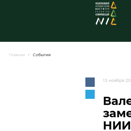
Главная
События
13 ноября 2
Вал
зам
НИИ