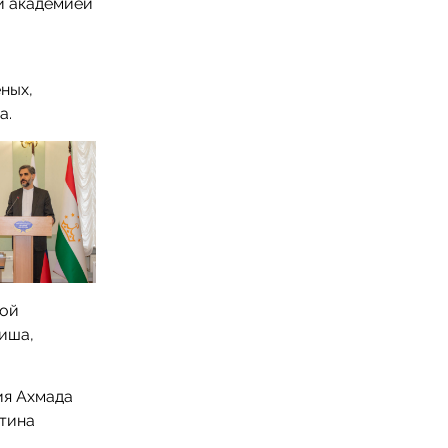
й академией
ных,
а.
кой
иша,
ия Ахмада
нтина