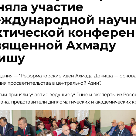
няла участие
еждународной научн
ктической конферен
вященной Ахмаду
ишу
дения — “Реформаторские идеи Ахмада Дониша — основ
я просветительства в центральной Азии”.
ии приняли участие ведущие учёные и эксперты из Росс
ана, представители дипломатических и академических кр