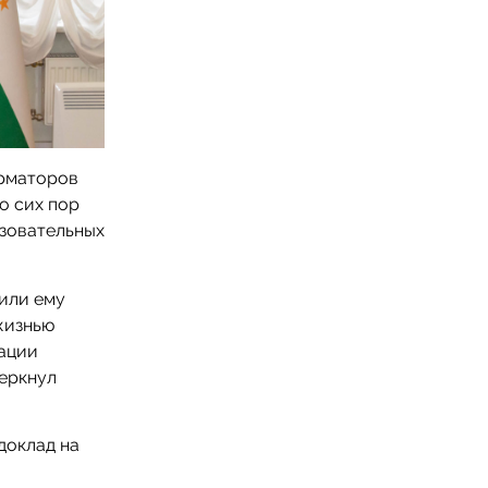
орматоров
о сих пор
зовательных
лили ему
жизнью
зации
черкнул
доклад на