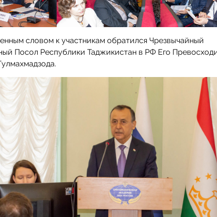
венным словом к участникам обратился Чрезвычайный
ный Посол Республики Таджикистан в РФ Его Превосход
Гулмахмадзода.