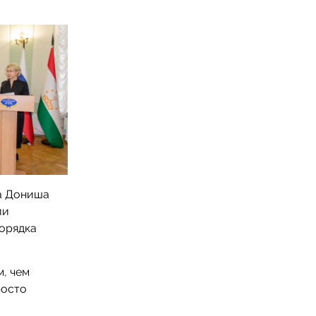
да Дониша
ии
орядка
, чем
росто