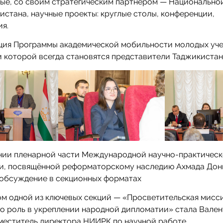
ые, со своим стратегическим партнером — Национально
истана, научные проекты: круглые столы, конференции,
я.
ация Программы академической мобильности молодых уче
 которой всегда становятся представители Таджикистан
нии пленарной части Международной научно-практичес
и, посвящённой реформаторскому наследию Ахмада Дон
 обсуждение в секционных форматах
м одной из ключевых секций — «Просветительская мисс
о роль в укреплении народной дипломатии» стала Вале
меститель директора НИИРК по научной работе.