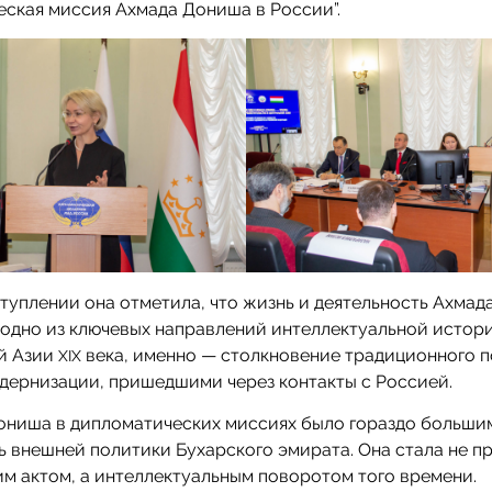
ская миссия Ахмада Дониша в России”.
туплении она отметила, что жизнь и деятельность Ахма
одно из ключевых направлений интеллектуальной истор
й Азии
века, именно — столкновение традиционного п
XIX
дернизации, пришедшими через контакты с Россией.
Дониша в дипломатических миссиях было гораздо большим
ь внешней политики Бухарского эмирата. Она стала не п
м актом, а интеллектуальным поворотом того времени.