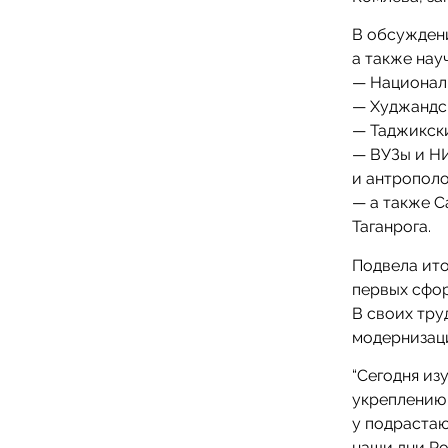
В обсуждени
а также нау
— Националь
— Худжандс
— Таджикски
— ВУЗы и НИ
и антрополо
— а также С
Таганрога.
Подвела ито
первых сфо
В своих тру
модернизац
“Сегодня из
укреплению
у подрастаю
наши дни Ро