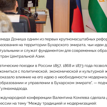
Ахмада Дониша одним из первых крупномасштабных реф
азования на территории Бухарского эмирата, чьи идеи д
ктуальными и служат фундаментом для современных обра
тран Центральной Азии.
атические поездки в России 1857, 1868 и 1873 года позво
комиться с политической, экономической и культурной 
 оказало влияние на его идею о необходимости модерни
образовании и управлении в Бухарском эмирате”, — под
Гулмахмадзода.
еждународной конференции Валентина Комлева сделала 
ессии на тему “Между традицией и модернизацией: