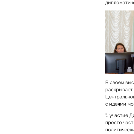
дипломатиче
В своем выс
раскрывает 
Центрально
с идеями мо
“… участие 
просто част
политически