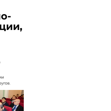
о-
ции,
а
ии
угов.