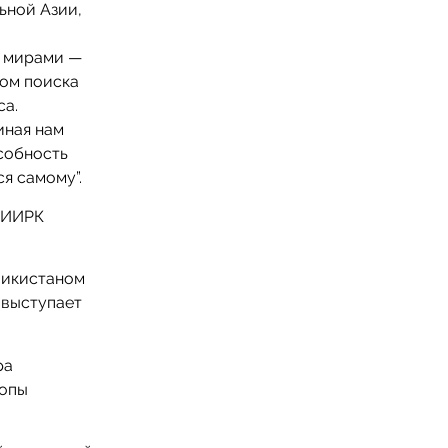
ьной Азии,
м мирами —
ом поиска
са.
иная нам
особность
ся самому”.
 НИИРК
жикистаном
 выступает
ра
ропы