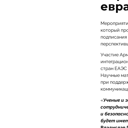
евр
Мероприяти
который про
подписания 
перспектив
Участие Арм
интеграцио
стран ЕАЭС
Научные мат
при поддерж
коммуникац
«
Ученые и 
сотрудниче
и безопасн
будет име
Владислав 