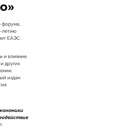
о»
 форума,
0-летию
лет ЕАЭС:
и и влияние
и других
ении.
ый издан
тия
экономики
имодействие
л