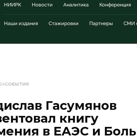
НИИРК
Новости
Аналитика
Конференция
Наши издания
Стажировки
Партнеры
СМИ 
24
СОБЫТИЯ
дислав Гасумянов
зентовал книгу
мения в ЕАЭС и Бол