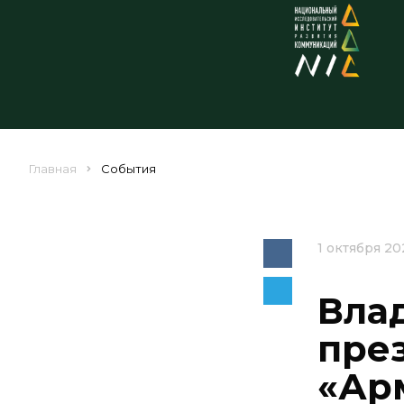
Главная
События
1 октября 20
Вла
пре
«Ар