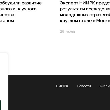
обсудили развитие
Эксперт НИИРК предс
рного и научного
результаты исследова
чества
молодежных стратеги
станом
круглом столе в Моск
28 июля
НИИРК
Новости
Анали