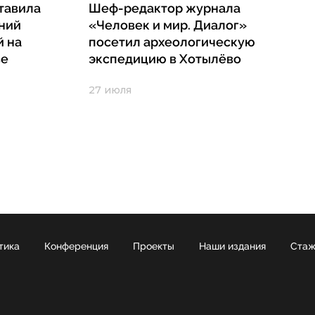
тавила
Шеф-редактор журнала
ний
«Человек и мир. Диалог»
й на
посетил археологическую
ве
экспедицию в Хотылёво
27 июля
тика
Конференция
Проекты
Наши издания
Стаж