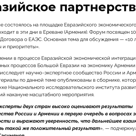
азийское партнерств
е состоялось на площадке Евразийского экономического
ходит в эти дни в Ереване (Армения). Форум посвящен 1
Договора о ЕАЭС. Основная тема для обсуждения — «10 
ы и приоритеты».
ении в процессе Евразийской экономической интеграци
нных процессов Большой Евразии на экономику Армении 
 исследует научно-экспертное сообщество России и Арм
ериалы по данной теме опубликованы в сборнике, котор
ке Национального исследовательского института разви
ий накануне масштабного мероприятия.
эксперты двух стран высоко оценивают результаты
ства России и Армении в первую очередь в вопросах 
ости и выражают уверенность, что дальнейшее вза
ть такой же положительный результат
», — подчеркну
Гасумянов
.