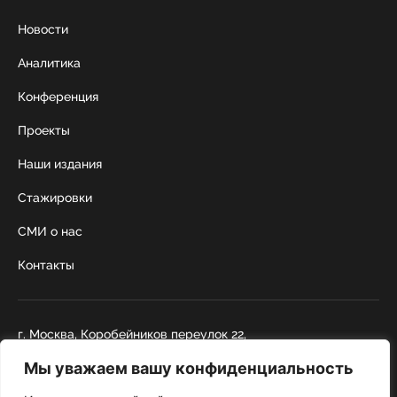
Новости
Аналитика
Конференция
Проекты
Наши издания
Стажировки
СМИ о нас
Контакты
г. Москва, Коробейников переулок 22,
строение 1
Мы уважаем вашу конфиденциальность
+7 495 252 67 88
institut@nicrus.ru