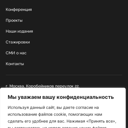
Конференция
Проекты
Наши издания
Стажировки
СМИ о нас
Контакты
г. Москва, Коробейников переулок 22,
строение 1
Мы уважаем вашу конфиденциальность
+7 495 252 67 88
institut@nicrus.ru
Используя данный сайт, вы даете согласие на
использование файлов cookie, помогающих нам
сделать его удобнее для вас. Нажимая «Принять все»,
© 2022 НИИРК
вы соглашаетесь на использование наших файлов