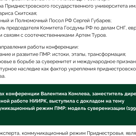
ора Приднестровского государственного университета им. 
риса Скитская;
йный и Полномочный Посол РФ Сергей Губарев;
ль председателя Комитета Госдумы РФ по делам СНГ, ев
и связям с соотечественниками Артем Туров.
аправления работы конференции:
ние и развитие ПМР: истоки, этапы, трансформация;
овье в борьбе за суверенитет и международное признан
турное наследие как фактор укрепления приднестровско
ва.
ах конференции Валентина Комлева, заместитель дир
чной работе НИИРК, выступила с докладом на тему
никационный режим ПМР: модель суверенизации (19
эксперта, коммуникационный режим Приднестровья, явля