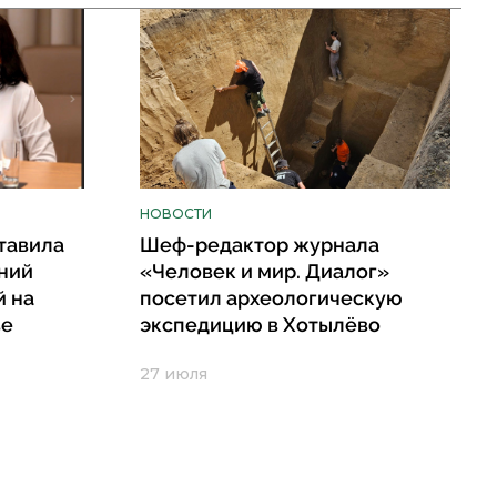
НОВОСТИ
тавила
Шеф-редактор журнала
ний
«Человек и мир. Диалог»
й на
посетил археологическую
ве
экспедицию в Хотылёво
27 июля