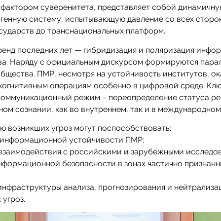
фактором суверенитета, представляет собой динамичн
генную систему, испытывающую давление со всех сторон
сударств до транснациональных платформ.
енд последних лет — гибридизация и поляризация инфо
ва. Наряду с официальным дискурсом формируются пара
бщества. ПМР, несмотря на устойчивость институтов, о
когнитивным операциям особенно в цифровой среде. Клю
 коммуникационный режим – переопределение статуса р
ном сознании, как во внутреннем, так и в международном
 возникших угроз могут поспособствовать:
я информационной устойчивости ПМР;
 взаимодействия с российскими и зарубежными исследо
нформационной безопасности в зонах частично признанн
инфраструктуры анализа, прогнозирования и нейтрализа
 угроз.