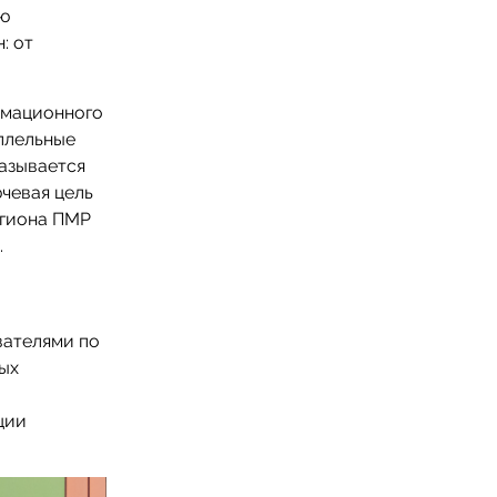
ую
: от
рмационного
ллельные
казывается
чевая цель
егиона ПМР
.
вателями по
ых
ции