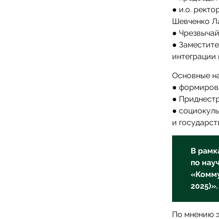
● и.о. рект
Шевченко Ла
● Чрезвыча
● Заместите
интеграции 
Основные н
● формирова
● Приднестр
● социокуль
и государст
В рамк
по нау
«Комму
2025)».
По мнению 