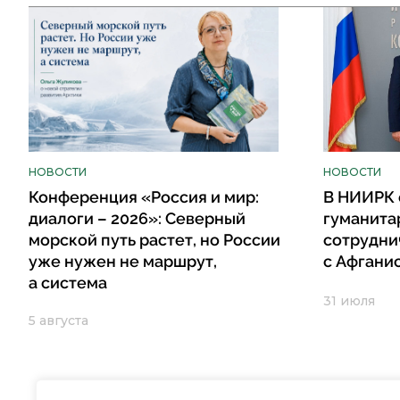
НОВОСТИ
НОВОСТИ
Конференция «Россия и мир:
В НИИРК 
диалоги – 2026»: Северный
гуманита
морской путь растет, но России
сотрудни
уже нужен не маршрут,
с Афгани
а система
31 июля
5 августа