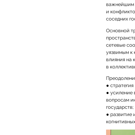
важнейшим 
и конфликто
соседних го
Основной тр
пространст
сетевые соо
уязвимым к 
влияния на
в коллектив
Преодолению
● стратеги
● усиление
вопросам и
государств;
● развитие 
когнитивных