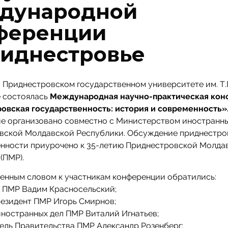
дународной
ференции
риднестровье
в Приднестровском государственном университете им. Т.
е состоялась
Международная научно-практическая ко
овская государственность: история и современность»
е организовано совместно с Министерством иностранны
вской Молдавской Республики. Обсуждение приднестро
енности приурочено к 35-летию Приднестровской Молда
(ПМР).
енным словом к участникам конференции обратились:
т ПМР Вадим Красносельский;
резидент ПМР Игорь Смирнов;
ностранных дел ПМР Виталий Игнатьев;
ель Правительства ПМР Александр Розенберг;