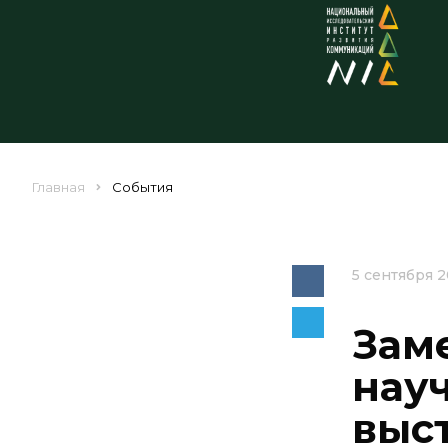
Главная
События
5 сентября 
Зам
нау
выс