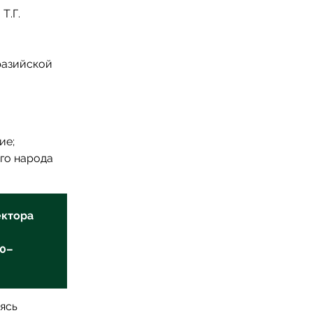
Т.Г.
разийской
ие;
го народа
ектора
90–
ясь