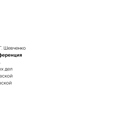
Г. Шевченко
нференция
.
х дел
вской
вской