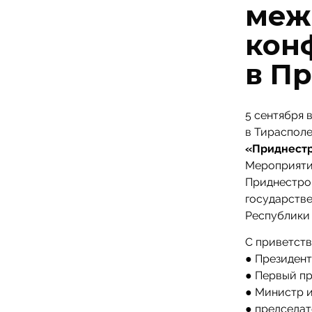
меж
кон
в П
5 сентября 
в Тираспол
«Приднестр
Мероприяти
Приднестро
государств
Республики 
С приветств
● Президен
● Первый п
● Министр и
● председат