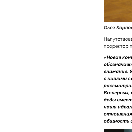
Олег Карпо
Напутствов
проректор 
«Новая кон
обозначае
внимание. 
с нашими с
рассматрив
Во-первых,
деды вмест
наши идеал
отношения 
общность 