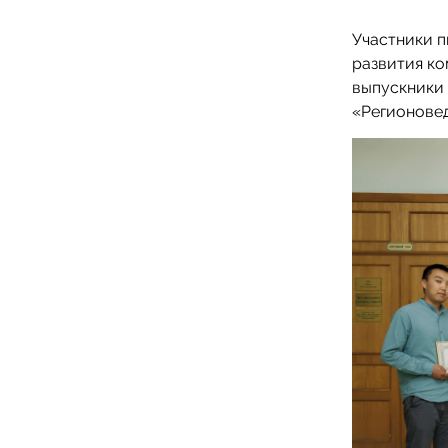
Участники п
развития к
выпускники
«Регионовед