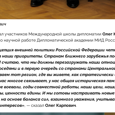
вич
ал участников Международной школы дипломатии
Олег 
по научной работе Дипломатической академии МИД Рос
цепция внешней политики Российской Федерации чет
т наши приоритеты. Странам ближнего зарубежья п
Я считаю, что мы должны перезагружать наши отно
оседями и в первую очередь со странами Центральной
аем тот регион, где вы живете, как стратегически
 нас многое связывает, у нас общая историческая па
е воевали, годы совместной работы, наши цели, наши
ы, ценности едины. И мы готовы настраивать новые
на основе баланса сил, взаимного уважения, учитыва
интересов»
, — сказал
Олег Карпович
.