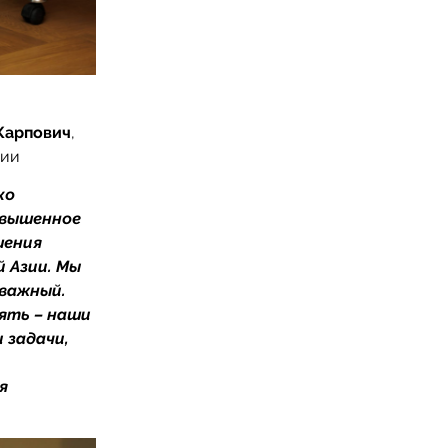
Карпович
,
сии
ко
овышенное
шения
 Азии. Мы
 важный.
мять – наши
 задачи,
я