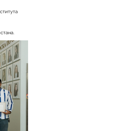
нститута
–
стана.