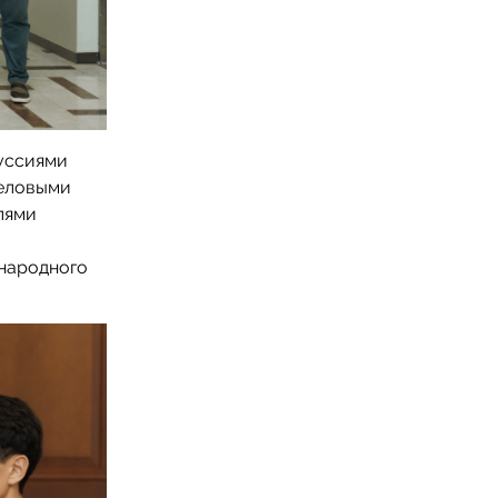
куссиями
деловыми
лями
народного