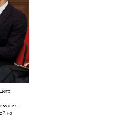
ющего
,
нимание –
ой на