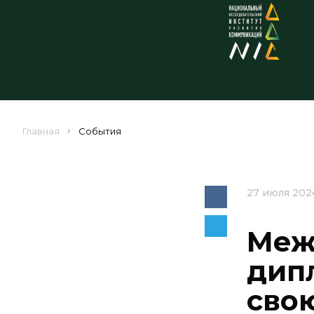
Главная
События
27 июля 202
Меж
дип
сво