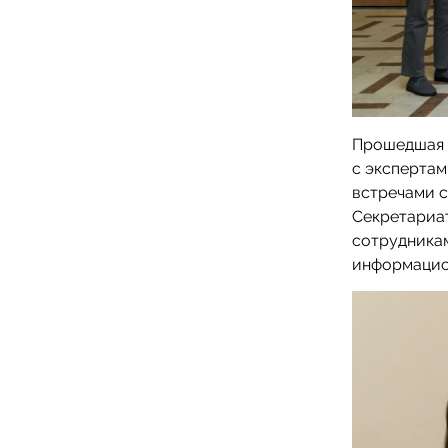
Прошедшая н
с эксперта
встречами 
Секретариат
сотрудника
информацион