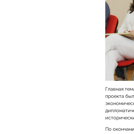
Главная тем
проекта бы
экономическ
дипломатиче
исторически
По окончан