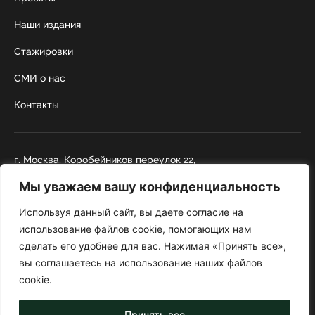
Наши издания
Стажировки
СМИ о нас
Контакты
г. Москва, Коробейников переулок 22,
строение 1
Мы уважаем вашу конфиденциальность
+7 495 252 67 88
institut@nicrus.ru
Используя данный сайт, вы даете согласие на
использование файлов cookie, помогающих нам
сделать его удобнее для вас. Нажимая «Принять все»,
© 2022 НИИРК
вы соглашаетесь на использование наших файлов
При перепечатке текстовой информации и фотографий ссылка на
cookie.
сайт обязательна
Политика конфиденциальности
Принять все