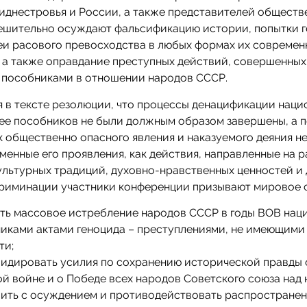
иднестровья и России, а также представителей обществ
решительно осуждают фальсификацию истории, попытки 
еи расового превосходства в любых формах их современ
 а также оправдание преступных действий, совершенных
е пособниками в отношении народов СССР.
 в тексте резолюции, что процессы денацификации наци
ее пособников не были должным образом завершены, а 
к общественно опасного явления и наказуемого деяния н
менные его проявления, как действия, направленные на 
льтурных традиций, духовно-нравственных ценностей и 
риминации участники конференции призывают мировое 
ть массовое истребление народов СССР в годы ВОВ наци
иками актами геноцида – преступлениями, не имеющими
ти;
идировать усилия по сохранению исторической правды 
й войне и о Победе всех народов Советского союза над 
ить с осуждением и противодействовать распростране