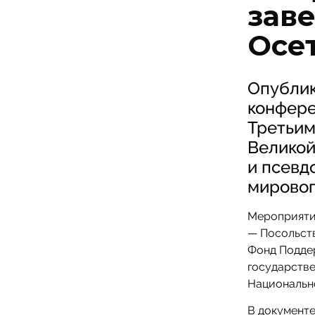
зав
Осе
Опубли
конфере
Третьим
Великой
и псевд
мировог
Мероприяти
— Посольст
Фонд Подде
государств
Национально
В документ