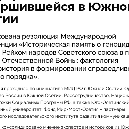
ершившейся в Южно
тии
кована резолюция Международной
нции «Историческая память о геноци
 Рейхом народов Советского союза в 
 Отечественной Войны: фактология
оистория в формировании справедлив
о порядка».
я проходило по инициативе МИД РФ в Южной Осетии. О
во России в Южной Осетии, Россотрудничество, Национ
ржки Социальных Программ РФ, а также Юго-Осетински
енный университет, Фонд Мир-Мост-Осетия – партнеры
го исследовательского института развития коммуникац
е консолидировано мнение экспертов и историков из Юж