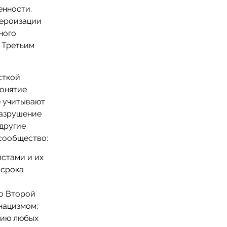
енности.
героизации
ного
 Третьим
сткой
понятие
е учитывают
разрушение
другие
сообщество:
стами и их
 срока
о Второй
нацизмом;
нию любых