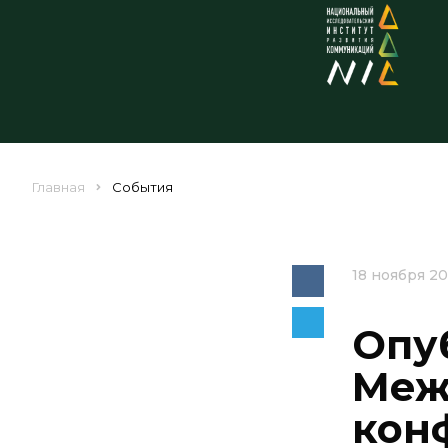
Главная
События
18 ноября 2
Опу
Меж
кон