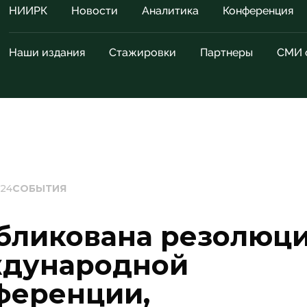
НИИРК
Новости
Аналитика
Конференция
Наши издания
Стажировки
Партнеры
СМИ 
024
СОБЫТИЯ
бликована резолюц
дународной
ференции,