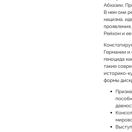
Абхазии, Пр
В нем они 
нацизма, ид
проявления,
Рейхом и е
Констатируя
Германии и 
геноцида ка
такие совре
историко-ку
формы диск
Призна
пособн
давнос
Консол
мирово
Выступ