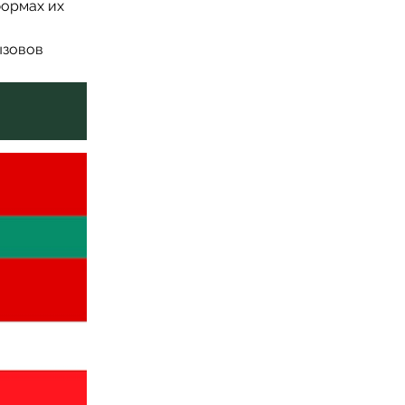
формах их
ызовов