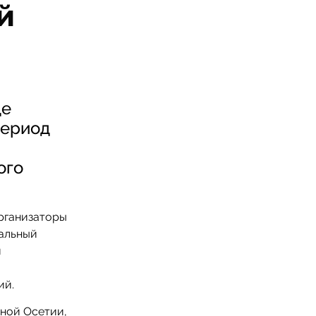
й
де
период
ого
рганизаторы
альный
й
ий.
ной Осетии,