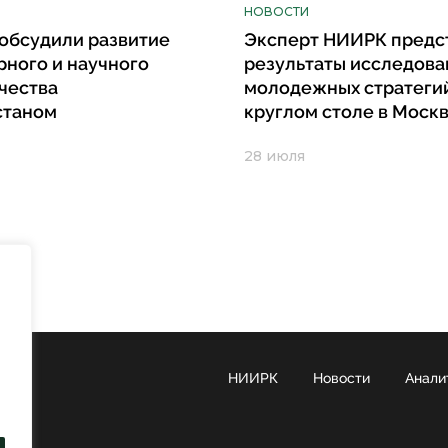
НОВОСТИ
обсудили развитие
Эксперт НИИРК предс
рного и научного
результаты исследова
чества
молодежных стратеги
станом
круглом столе в Моск
28 июля
НИИРК
Новости
Анали