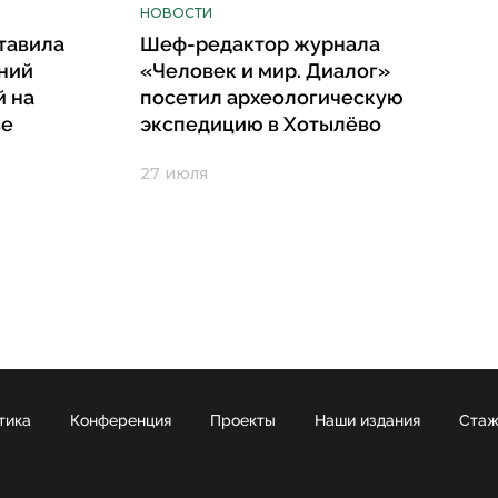
НОВОСТИ
тавила
Шеф-редактор журнала
ний
«Человек и мир. Диалог»
й на
посетил археологическую
ве
экспедицию в Хотылёво
27 июля
тика
Конференция
Проекты
Наши издания
Стаж