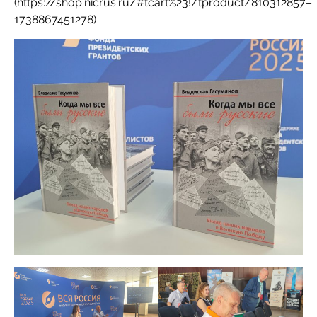
(https://shop.nicrus.ru/#tcart%23!/tproduct/810312857–
1738867451278)