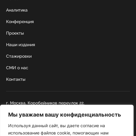
Аналитика
Конференция
Проекты
Наши издания
Стажировки
СМИ о нас
Контакты
г. Москва, Коробейников переулок 22,
строение 1
Мы уважаем вашу конфиденциальность
+7 495 252 67 88
institut@nicrus.ru
Используя данный сайт, вы даете согласие на
использование файлов cookie, помогающих нам