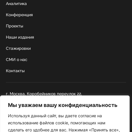
Аналитика
Конференция
Проекты
Наши издания
Стажировки
СМИ о нас
Контакты
г. Москва, Коробейников переулок 22,
строение 1
Мы уважаем вашу конфиденциальность
+7 495 252 67 88
institut@nicrus.ru
Используя данный сайт, вы даете согласие на
использование файлов cookie, помогающих нам
сделать его удобнее для вас. Нажимая «Принять все»,