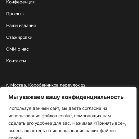
Конференция
Проекты
Наши издания
Стажировки
СМИ о нас
Контакты
г. Москва, Коробейников переулок 22,
строение 1
Мы уважаем вашу конфиденциальность
+7 495 252 67 88
institut@nicrus.ru
Используя данный сайт, вы даете согласие на
использование файлов cookie, помогающих нам
сделать его удобнее для вас. Нажимая «Принять все»,
© 2022 НИИРК
вы соглашаетесь на использование наших файлов
При перепечатке текстовой информации и фотографий ссылка на
cookie.