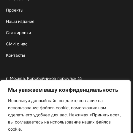
Проекты
Наши издания
Стажировки
СМИ о нас
Контакты
г. Москва, Коробейников переулок 22,
строение 1
Мы уважаем вашу конфиденциальность
+7 495 252 67 88
institut@nicrus.ru
Используя данный сайт, вы даете согласие на
использование файлов cookie, помогающих нам
сделать его удобнее для вас. Нажимая «Принять все»,
© 2022 НИИРК
вы соглашаетесь на использование наших файлов
При перепечатке текстовой информации и фотографий ссылка на
cookie.
сайт обязательна