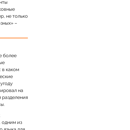
енты
ковные
р, не только
зных» –
е более
ые
 в каком
ческие
 угоду
рировал на
м разделения
ы.
к
 одним из
 языка для