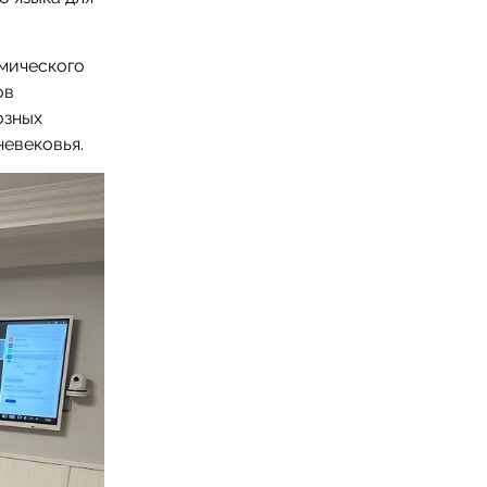
мического
ов
озных
невековья.