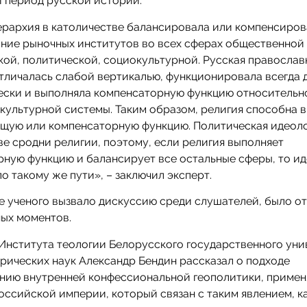
 период русской истории.
ерархия в католичестве балансировала или компенсиров
ние рыночных институтов во всех сферах общественной 
ой, политической, социокультурной. Русская православ
тличалась слабой вертикалью, функционировала всегда 
ески и выполняла компенсаторную функцию относительн
культурной системы. Таким образом, религия способна 
щую или компенсаторную функцию. Политическая идеол
ве сродни религии, поэтому, если религия выполняет
ную функцию и балансирует все остальные сферы, то и
по такому же пути», – заключил эксперт.
 ученого вызвало дискуссию среди слушателей, было о
ых моментов.
нститута теологии Белорусского государственного уни
рических наук Александр Бендин рассказал о подходе
анию внутренней конфессиональной геополитики, приме
оссийской империи, который связан с таким явлением, к