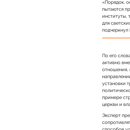
«Порядок, о
пытаются п
институты, 
для светски
подчеркнул 
По его слов
активно вм
отношения, 
направлении
установки т
политическ
примере стр
церкви и вл
Эксперт пре
сопротивлят
способов ул