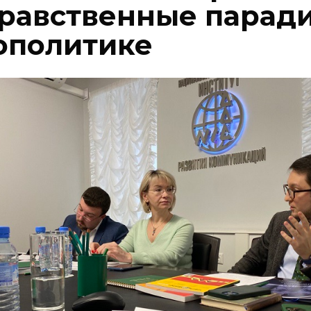
нравственные парад
еополитике