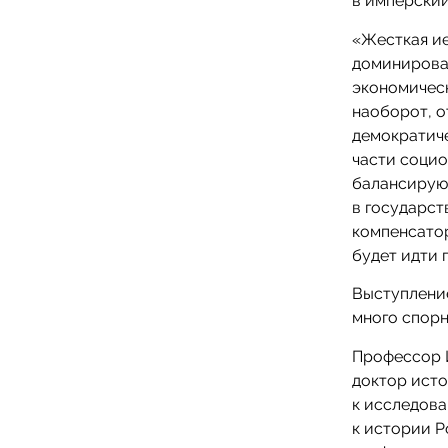
в имперский
«Жесткая и
доминирова
экономическ
наоборот, о
демократич
части социо
балансирую
в государст
компенсатор
будет идти 
Выступление
много спорн
Профессор И
доктор исто
к исследов
к истории Р