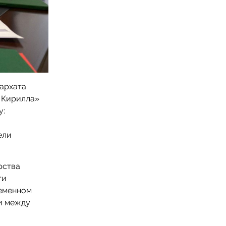
архата
 Кирилла»
у:
ели
рства
ти
ременном
и между