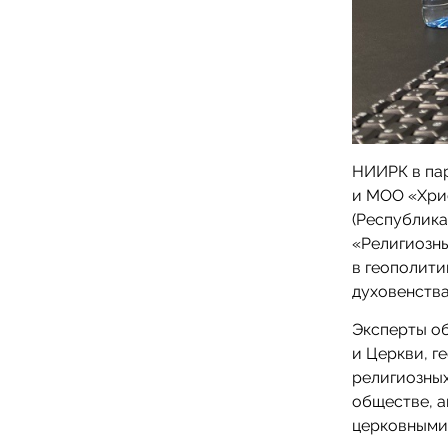
НИИРК в па
и МОО «Хри
(Республика
«Религиозны
в геополити
духовенства
Эксперты об
и Церкви, г
религиозных
обществе, 
церковными