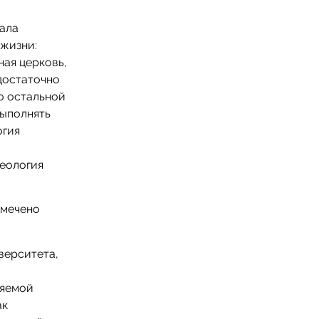
ала
жизни:
ная церковь,
достаточно
о остальной
выполнять
огия
деология
тмечено
верситета,
няемой
ак