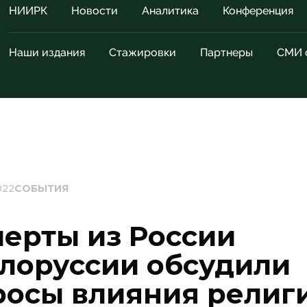
НИИРК
Новости
Аналитика
Конференция
Наши издания
Стажировки
Партнеры
СМИ 
022
СОБЫТИЯ
перты из России
елоруссии обсудили
росы влияния религ