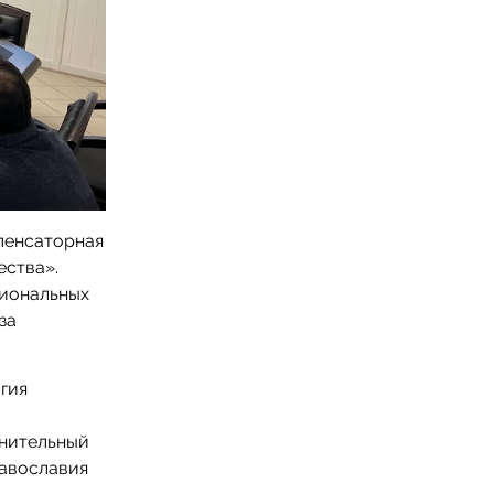
пенсаторная
ества».
циональных
за
гия
внительный
равославия