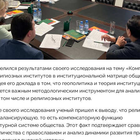
елился результатами своего исследования на тему «Ком
игиозных институтов в институциональной матрице общ
ея его доклада в том, что геополитика и теория институ
яется важным методологическим инструментом для анали
 том числе и религиозных институтов.
е своего исследования ученый пришел к выводу, что рели
балансирующую, то есть компенсаторную функцию
турной системе общества. Этот факт подтверждает сра
личества с православием и анализ динамики развития п