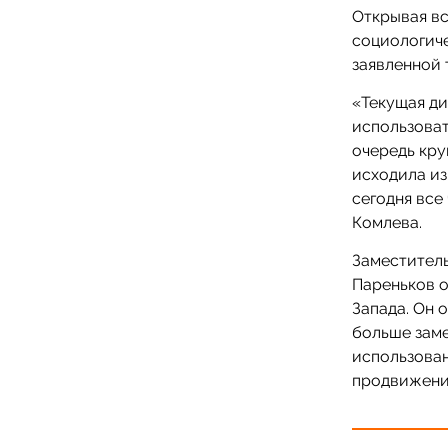
Открывая вс
социологиче
заявленной 
«Текущая ди
использоват
очередь кру
исходила из
сегодня все
Комлева.
Заместител
Пареньков о
Запада. Он 
больше заме
использован
продвижения