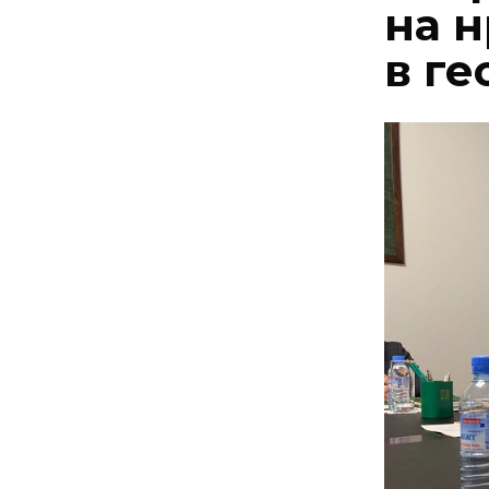
на 
в г