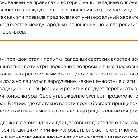
снованный на правилах», который наши западные оппон
ривнести в международные отношения затрагивает и цер
так как эти правила предполагают универсальный характе
х субъектов международных отношений, но и для религио
Пареньков.
ам, трендом стали попытки западных светских властей вс
ешиваться во внутри церковные вопросы и в межцерковн
навязывая религиозным институтам свою интерпретацию:
 должно двигаться вероучение, какие ценностные и эти
радиционных конфессий и религий следует переписать в
ой конъюнктуры. Свое утверждение эксперт продемонст
ан Балтии, где светские власти пренебрегают принципо
асти и активно вмешиваются во внутрицерковные вопрос
дложил рекомендации для церковных деятелей о том, ка
ься тенденциям и минимизировать риски. По его мнению,
учшить коммуникацию может стать адаптация церковного