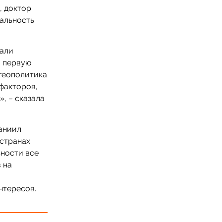
, доктор
альность
тали
в первую
 геополитика
факторов,
, – сказала
аниил
 странах
ьности все
 на
нтересов.