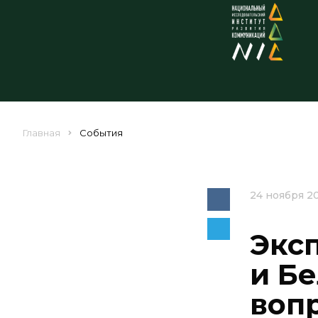
Главная
События
24 ноября 2
Экс
и Б
воп