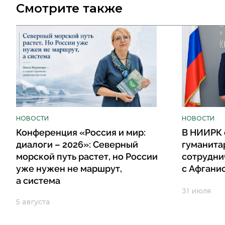
Смотрите также
НОВОСТИ
НОВОСТИ
Конференция «Россия и мир:
В НИИРК 
диалоги – 2026»: Северный
гуманита
морской путь растет, но России
сотрудни
уже нужен не маршрут,
с Афгани
а система
31 июля
5 августа