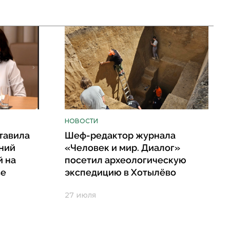
НОВОСТИ
тавила
Шеф-редактор журнала
ний
«Человек и мир. Диалог»
й на
посетил археологическую
ве
экспедицию в Хотылёво
27 июля