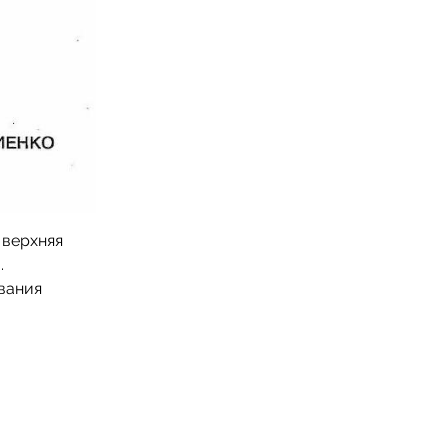
 верхняя
.
вания