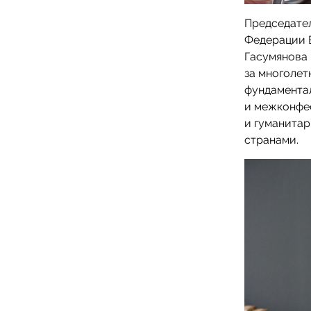
Председате
Федерации 
Гасумянова
за многолет
фундамента
и межконфе
и гуманитар
странами.