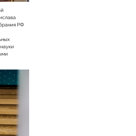
ой
ислава
брания РФ
ьных
 науки
ными