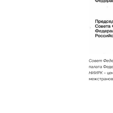
Совет Феде
палата Феде
НИИРК
– це
межстранов