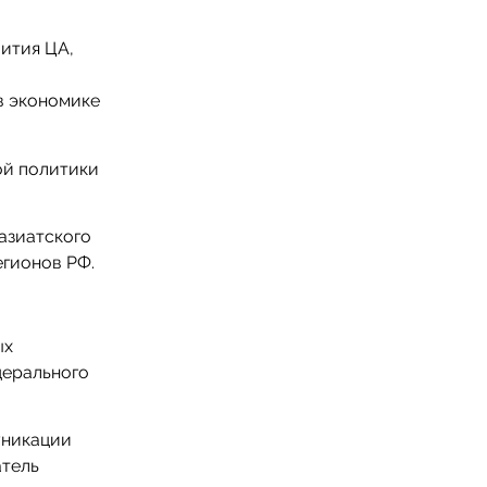
ития ЦА,
в экономике
ой политики
азиатского
егионов РФ.
ых
дерального
уникации
атель