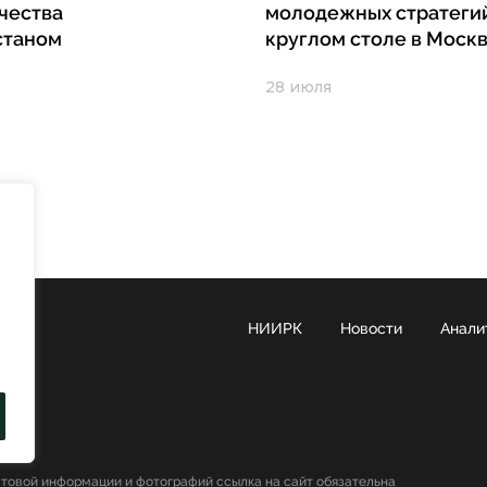
чества
молодежных стратеги
станом
круглом столе в Моск
28 июля
НИИРК
Новости
Анали
стовой информации и фотографий ссылка на сайт обязательна