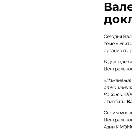
Вал
док
Сегодня Вал
теме «Элит
организато
В докладе о
Центральной
«Изменения
отношениях 
Россией. Од
отметила
В
Своим мнен
Центрально
Азии ИМЭМО 