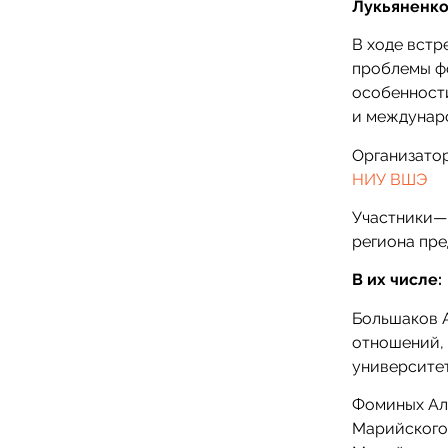
Лукьяненк
В ходе встр
проблемы ф
особенност
и междунар
Организато
НИУ ВШЭ
Участники— 
региона пре
В их числе:
Большаков 
отношений,
университет
Фоминых Ал
Марийского 