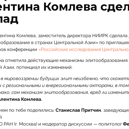
ентина Комлева сде
лад
ентина Комлева, заместитель директора НИИРК сделала 
ообразование в странах Центральной Азии» по приглаше
ров конференции
«Российские исследования Центрально
на отметила действующие механизмы элитообразования 
 Азии, потенциал их изменений.
 в мировоззрении будущих элит неизбежно, что скажет
с региональными и внерегиональными акторами, в том 
нако, сам механизм элитообразования, вряд ли изменит
алентина Комлева
.
ием по тебе поделились:
Станислав Притчин
, заведующи
й
РАН (г. Москва) и модератор дискуссии — политолог
Ф