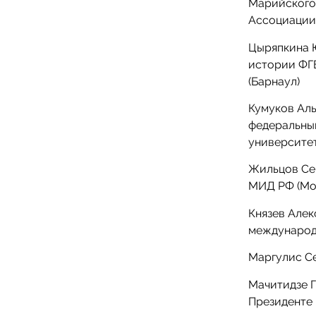
Марийского
Ассоциации
Цыряпкина Ю
истории ФГ
(Барнаул)
Кумуков Аль
федеральны
университет
Жильцов Се
МИД РФ (Мо
Князев Алек
международ
Маргулис С
Мачитидзе Г
Президенте