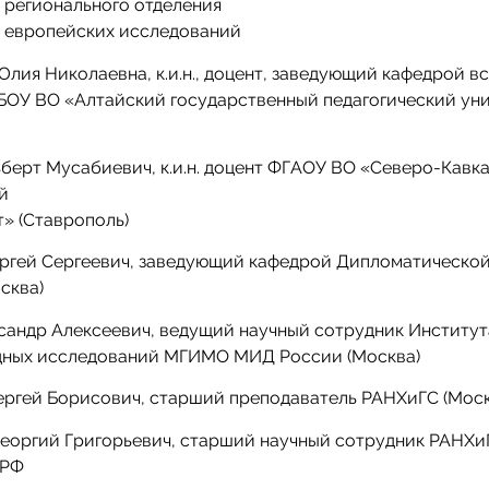
 регионального отделения
 европейских исследований
лия Николаевна, к.и.н., доцент, заведующий кафедрой 
БОУ ВО «Алтайский государственный педагогический ун
берт Мусабиевич, к.и.н. доцент ФГАОУ ВО «Северо-Кавк
й
» (Ставрополь)
ргей Сергеевич, заведующий кафедрой Дипломатическо
сква)
сандр Алексеевич, ведущий научный сотрудник Институт
ных исследований МГИМО МИД России (Москва)
ергей Борисович, старший преподаватель РАНХиГС (Моск
еоргий Григорьевич, старший научный сотрудник РАНХи
 РФ