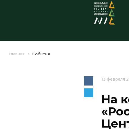
Главная
События
13 февраля 
На 
«Ро
Цен