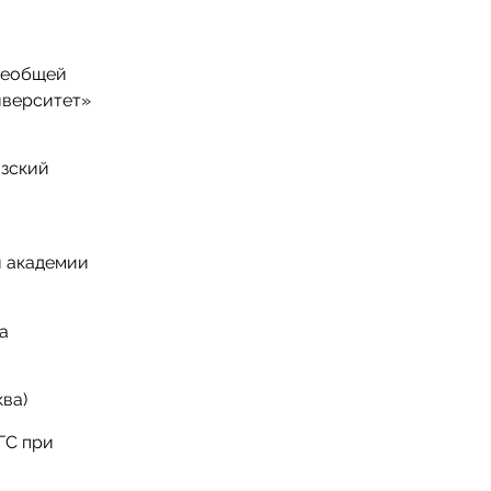
всеобщей
иверситет»
азский
й академии
а
ва)
ГС при