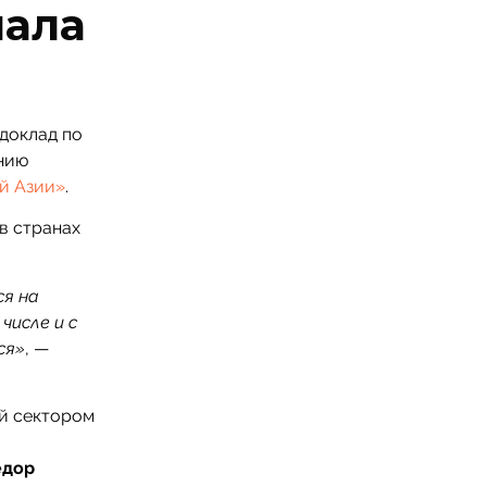
лала
доклад по
нию
й Азии»
.
в странах
ся на
числе и с
ся»
, —
й сектором
едор