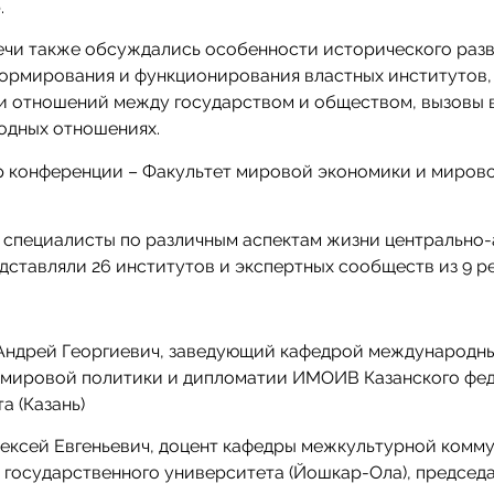
о
.
ечи также обсуждались особенности исторического разв
ормирования и функционирования властных институтов,
и отношений между государством и обществом, вызовы 
одных отношениях.
р конференции – Факультет мировой экономики и миров
специалисты по различным аспектам жизни центрально-
дставляли 26 институтов и экспертных сообществ из 9 р
Андрей Георгиевич, заведующий кафедрой международн
 мировой политики и дипломатии ИМОИВ Казанского фе
а (Казань)
ексей Евгеньевич, доцент кафедры межкультурной комм
государственного университета (Йошкар-Ола), председ