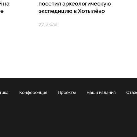
й на
посетил археологическую
ве
экспедицию в Хотылёво
27 июля
тика
Конференция
Проекты
Наши издания
Стаж