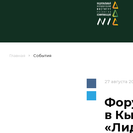
Главная
События
27 августа 2
Фор
в Кы
«Ли