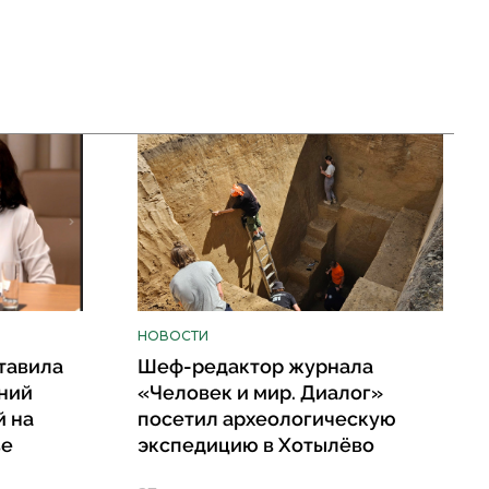
НОВОСТИ
тавила
Шеф-редактор журнала
ний
«Человек и мир. Диалог»
й на
посетил археологическую
ве
экспедицию в Хотылёво