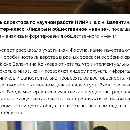
ь директора по научной работе НИИРК, д.с.н. Валенти
стер-класс «Лидеры и общественное мнение»
, посвящ
ам анализа и формирования общественного мнения.
эксперт рассказала участникам Форума, какие качества о
ем особенность лидерства в разных сферах и особенно с
акже Валентина Комлева отметила, что интеллектуальны
сколькими языками позволяют лидеру получать информа
чников и самостоятельно проверять ее достоверность, ч
ритическое мышление и делает лидера устойчивым к вн
м. В ходе мастер-класса участникам продемонстрировал
 информационная повестка, как привлечь позитивное в
разом формируется общественное мнение и самоидентиф
сообществ.