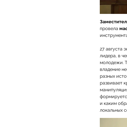
Заместител
провела
ма
инструмент
27 августа 
лидера, в ч
молодежи. Т
владение не
разных исто
развивает к
манипуляция
формируется
и каким об
локальных 