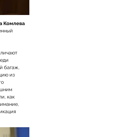
на Комлева
енный
тличают
реди
й багаж,
цию из
то
ешним
и, как
нимание,
икация