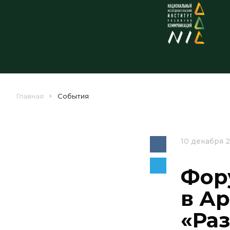
Главная
События
10 декабря 
Фор
в Ар
«Ра