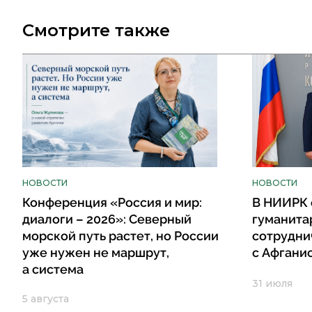
Смотрите также
НОВОСТИ
НОВОСТИ
Конференция «Россия и мир:
В НИИРК 
диалоги – 2026»: Северный
гуманита
морской путь растет, но России
сотрудни
уже нужен не маршрут,
с Афгани
а система
31 июля
5 августа