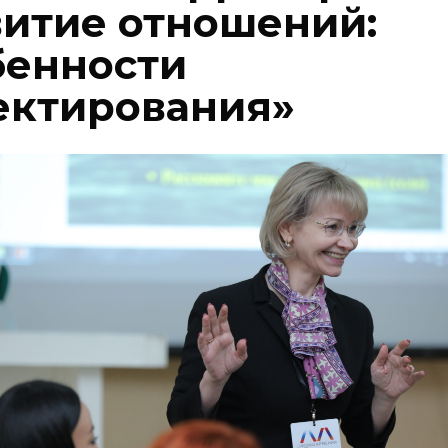
витие отношений:
бенности
ектирования»