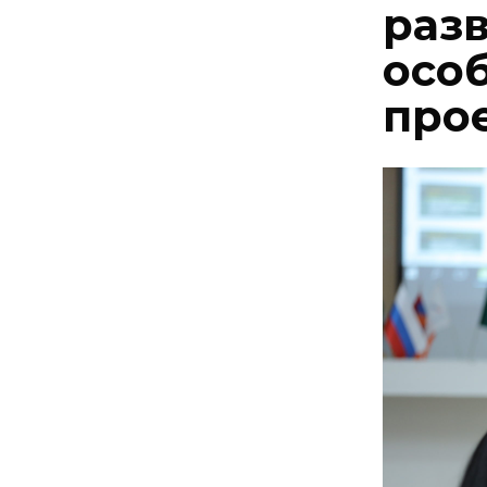
раз
осо
про