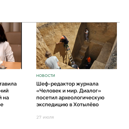
НОВОСТИ
тавила
Шеф-редактор журнала
ний
«Человек и мир. Диалог»
й на
посетил археологическую
ве
экспедицию в Хотылёво
27 июля