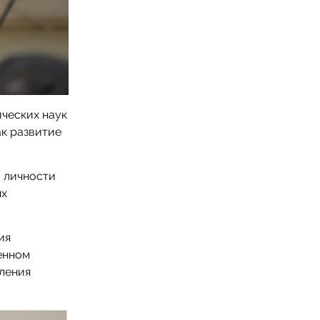
ческих наук
к развитие
и личности
ях
ия
енном
вления