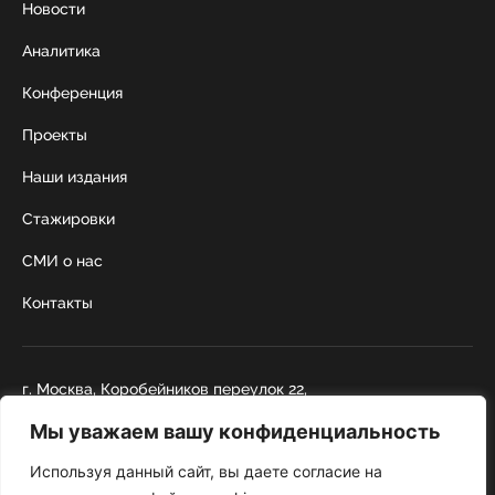
Новости
Аналитика
Конференция
Проекты
Наши издания
Стажировки
СМИ о нас
Контакты
г. Москва, Коробейников переулок 22,
строение 1
Мы уважаем вашу конфиденциальность
+7 495 252 67 88
institut@nicrus.ru
Используя данный сайт, вы даете согласие на