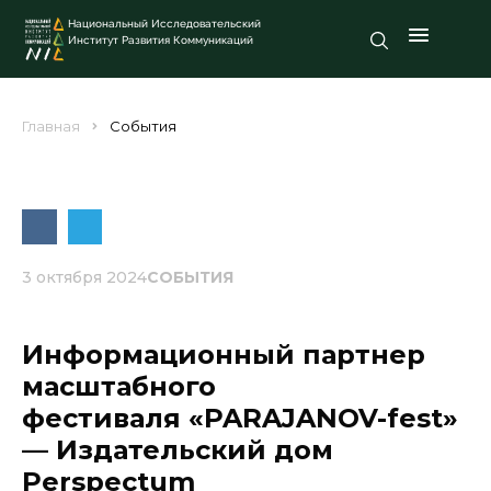
Национальный Исследовательский
Институт Развития Коммуникаций
Главная
События
3 октября 2024
СОБЫТИЯ
Информационный партнер
масштабного
фестиваля «PARAJANOV-fest»
— Издательский дом
Perspectum