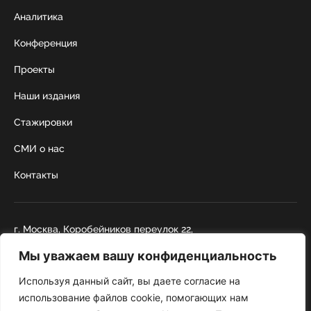
Аналитика
Конференция
Проекты
Наши издания
Стажировки
СМИ о нас
Контакты
г. Москва, Коробейников переулок 22,
строение 1
Мы уважаем вашу конфиденциальность
+7 495 252 67 88
institut@nicrus.ru
Используя данный сайт, вы даете согласие на
использование файлов cookie, помогающих нам