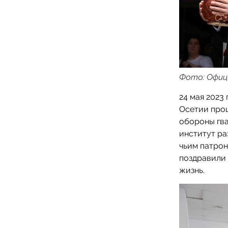
Фото: Офиц
24 мая 2023
Осетии про
обороны гв
институт р
чьим патро
поздравили 
жизнь.