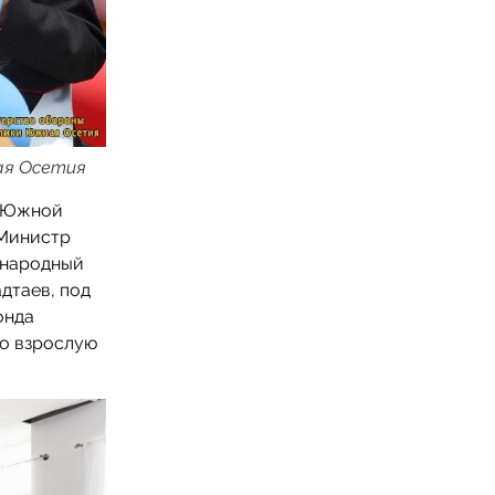
ая Осетия
ы Южной
 Министр
ународный
дтаев, под
онда
во взрослую