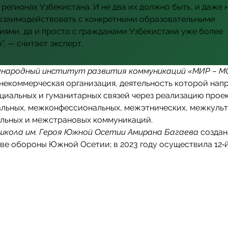
 регионах Узбекистана. И не два их должно быть, и даже н
взаимодействовать с конкретными образовательными
иями, да и просто с гражданами Узбекистана уже более
”, — считает эксперт.
народный институт развития коммуникаций «МИР – М
некоммерческая организация, деятельность которой нап
циальных и гуманитарных связей через реализацию прое
льных, межконфессиональных, межэтнических, межкульт
льных и межстрановых коммуникаций.
школа им. Героя Южной Осетии Амирана Багаева
создан
е обороны Южной Осетии; в 2023 году осуществила 12‑й