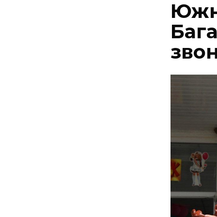
Южн
Баг
зво