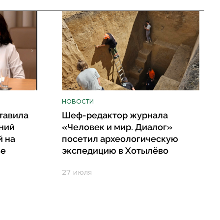
НОВОСТИ
тавила
Шеф-редактор журнала
ний
«Человек и мир. Диалог»
й на
посетил археологическую
ве
экспедицию в Хотылёво
27 июля