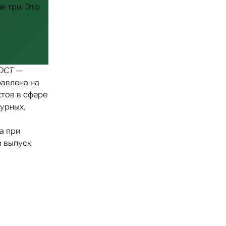
е три. Это
ОСТ —
равлена на
ктов в сфере
урных,
а при
 выпуск.