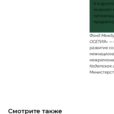
и в других
позволит 
организац
предметно
Фонд Между
ОСЕТИЯ»
— 
развитие со
межнациона
межрегиона
Кадетская 
Министерств
Смотрите также