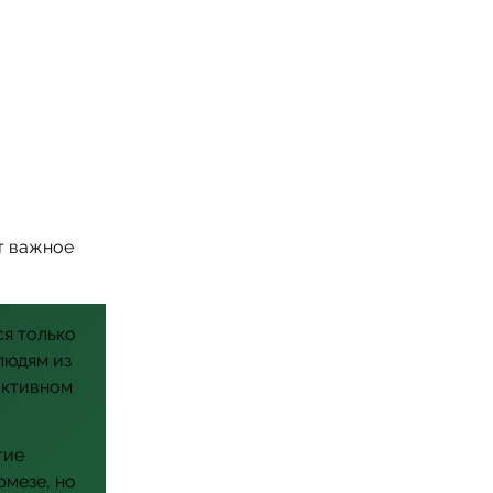
ет важное
ся только
 людям из
активном
тие
рмезе, но