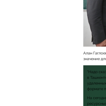
Алан Гаглое
значение д
“Надо ска
в Ташкент
удаленных
формате п
На сегодн
ресурсных