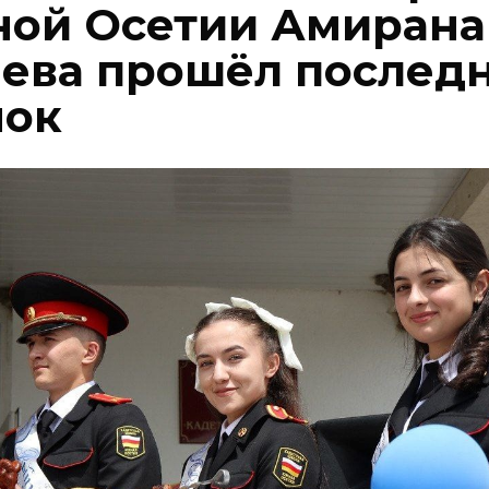
ой Осетии Амирана
аева прошёл послед
нок