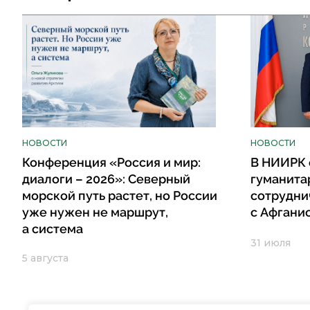
НОВОСТИ
НОВОСТИ
Конференция «Россия и мир:
В НИИРК 
диалоги – 2026»: Северный
гуманита
морской путь растет, но России
сотрудни
уже нужен не маршрут,
с Афгани
а система
31 июля
5 августа