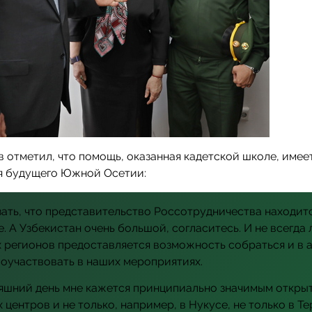
в отметил, что помощь, оказанная кадетской школе, име
ля будущего Южной Осетии:
зать, что представительство Россотрудничества находит
е. А Узбекистан очень большой, согласитесь. И не всегда
 регионов предоставляется возможность собраться и в 
оучаствовать в наших мероприятиях.
яшний день мне кажется принципиально значимым откры
 центров и не только, например, в Нукусе, не только в Те