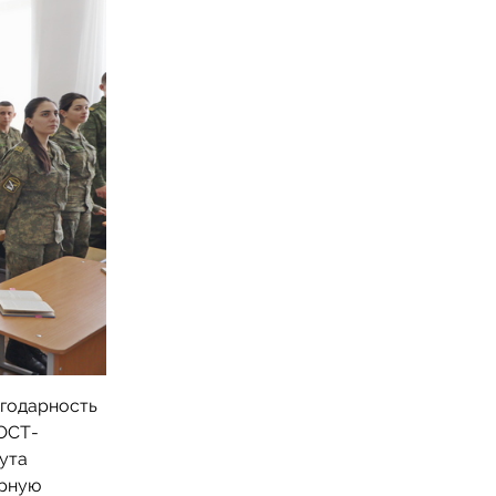
агодарность
ОСТ-
ута
ерную