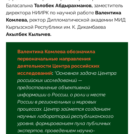
Баласагына
Толобек Абдырахманов,
заместитель
директора НИИРК по научной работе
Валентина
Комлева,
ректор Дипломатической академии МИД
Кыргызской Республики им. К. Дикамбаева
Акылбек Кылычев.
Валентина Комлева обозначила
первоначальные направления
деятельности Центра российских
исследований
:
“Основная задача Центра
российских исследований —
предоставление объективной
информации о России, о роли и месте
России в региональных и мировых
процессах. Центр займется созданием
научных лабораторий республиканского
уровня, формированием пула публичных
экспертов, проведением научно-