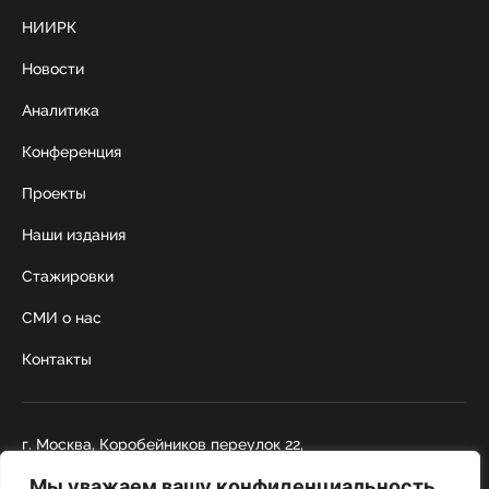
НИИРК
Новости
Аналитика
Конференция
Проекты
Наши издания
Стажировки
СМИ о нас
Контакты
г. Москва, Коробейников переулок 22,
строение 1
Мы уважаем вашу конфиденциальность