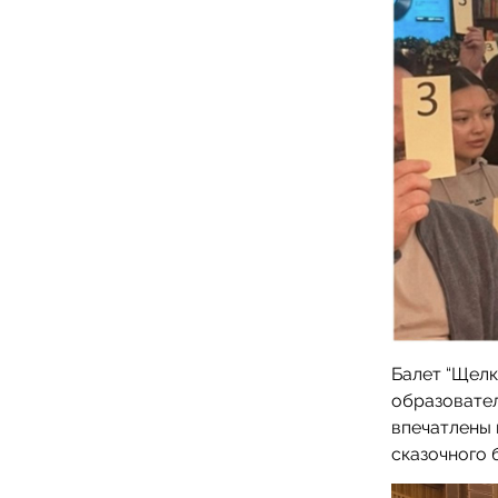
Балет “Щелк
образовател
впечатлены
сказочного 