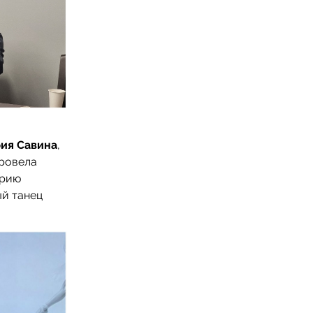
ия Савина
,
провела
орию
ый танец