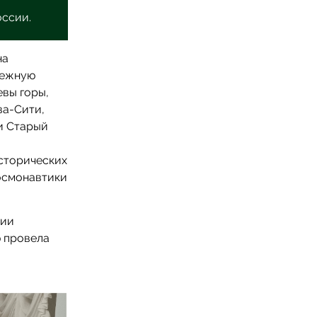
оссии.
на
режную
вы горы,
ва-Сити,
и Старый
исторических
осмонавтики
сии
ю провела