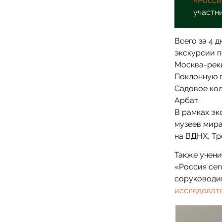
«Росси
участн
Всего за 4 
экскурсии 
Москва-реки
Поклонную г
Садовое кол
Арбат.
В рамках эк
музеев мир
на ВДНХ, Тр
Также учени
«Россия сег
соруководи
исследоват