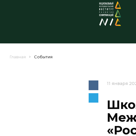
Главная
События
11 января 20
Шко
Меж
«Рос