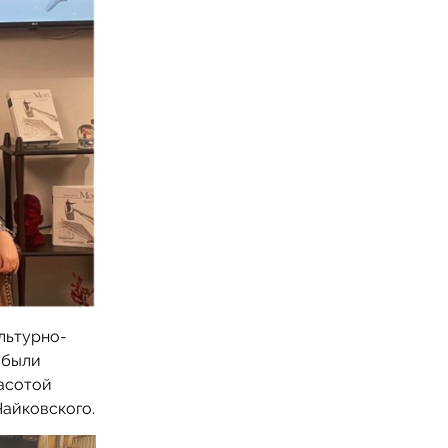
льтурно-
 были
асотой
Чайковского.