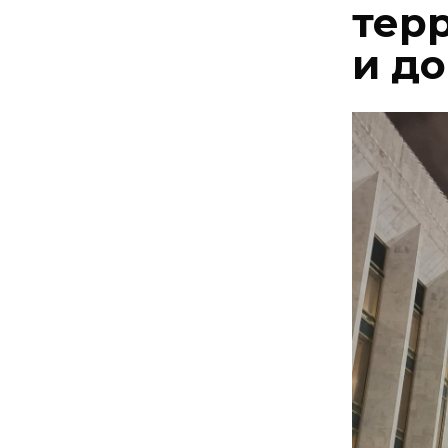
тер
и д