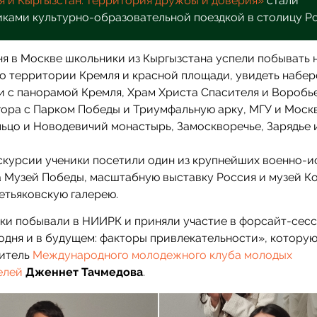
я и Кыргызстан: территория дружбы и доверия»
стали
иками культурно-образовательной поездкой в столицу Р
дня в Москве школьники из Кыргызстана успели побывать 
по территории Кремля и красной площади, увидеть набе
 с панорамой Кремля, Храм Христа Спасителя и Воробье
ора с Парком Победы и Триумфальную арку, МГУ и Моск
ьцо и Новодевичий монастырь, Замоскворечье, Зарядье 
скурсии ученики посетили один из крупнейших военно-
а Музей Победы, масштабную выставку Россия и музей К
етьяковскую галерею.
ки побывали в НИИРК и приняли участие в форсайт-сес
одня и в будущем: факторы привлекательности», котору
итель
Международного молодежного клуба молодых
елей
Дженнет Тачмедова
.