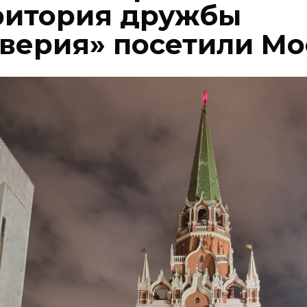
ритория дружбы
оверия» посетили Мо