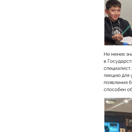
Не менее зн
в Государс
специалист
лекцию для 
появления б
способен об