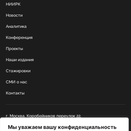
НИИРК
Новости
Аналитика
Конференция
Проекты
Наши издания
Стажировки
СМИ о нас
Контакты
г. Москва, Коробейников переулок 22,
строение 1
Мы уважаем вашу конфиденциальность
+7 495 252 67 88