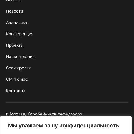
Новости
Аналитика
Конференция
Проекты
Наши издания
Стажировки
СМИ о нас
Контакты
г. Москва, Коробейников переулок 22,
строение 1
Мы уважаем вашу конфиденциальность
+7 495 252 67 88
institut@nicrus.ru