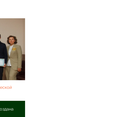
еской
оздана