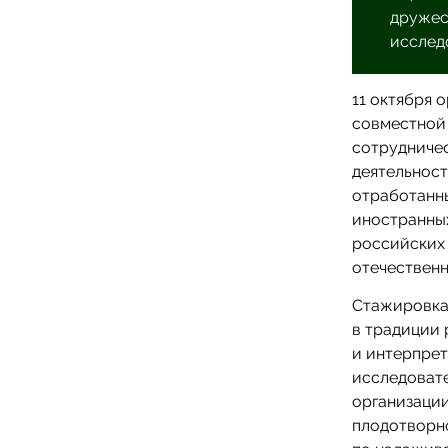
дружес
исслед
11 октября 
совместной
сотрудничес
деятельност
отработанны
иностранных
российских 
отечественн
Стажировка
в традиции 
и интерпре
исследовате
организаци
плодотворн