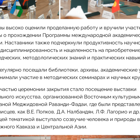
ры высоко оценили проделанную работу и вручили участ
ы о прохождении Программы международной академиче
. Наставники также подчеркнули продуктивность научн
 дисциплинированность и нацеленность на приобретени
дческих, методологических знаний и практических навы
егулярно посещали библиотеки, архивы, академические
нимали участие в методических семинарах и научных кру
 частью церемонии закрытия стало посещение выставки
ьного искусства, организованной Восточным культурны
Ланой Меджидовной Раванди-Фадаи, где были представл
сцев, как В.Е. Попков, Д.А. Налбандян, Л.Ф. Лагорио и др.
ей тематикой выступало созвучие человека и природы 
жного Кавказа и Центральной Азии.