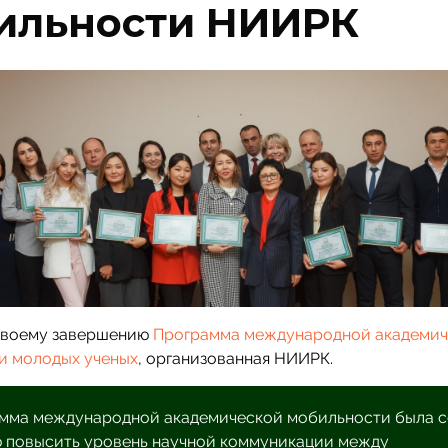
ильности НИИРК
своему завершению
Программа международной академич
и молодых ученых
, организованная НИИРК.
мма международной академической мобильности была с
ю повысить уровень научной коммуникации между