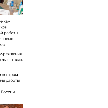
никам
ской
ой работы
е новых
ков.
 учреждения
глых столах.
м центром
ены работы
в России