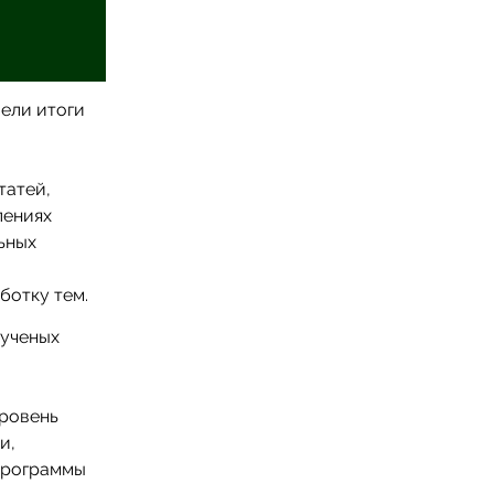
вели итоги
й
татей,
лениях
ьных
ботку тем.
 ученых
уровень
и,
программы