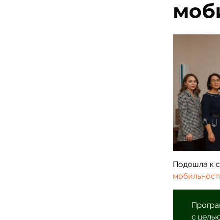
моб
Подошла к 
мобильност
Програ
с цель