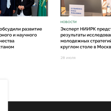
НОВОСТИ
обсудили развитие
Эксперт НИИРК предс
рного и научного
результаты исследова
чества
молодежных стратеги
станом
круглом столе в Моск
28 июля