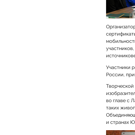
Организато
сертификат
мобильности
участников,
источникове
Участники р
России, при
Творческой
изобразител
во главе с 
таких живопи
Объединяющ
и странах Ю