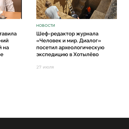
НОВОСТИ
тавила
Шеф-редактор журнала
ний
«Человек и мир. Диалог»
й на
посетил археологическую
ве
экспедицию в Хотылёво
27 июля