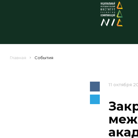
Главная
События
11 октября 2
Зак
меж
ака