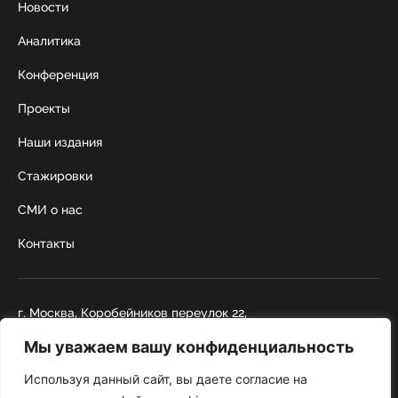
Новости
Аналитика
Конференция
Проекты
Наши издания
Стажировки
СМИ о нас
Контакты
г. Москва, Коробейников переулок 22,
строение 1
Мы уважаем вашу конфиденциальность
+7 495 252 67 88
institut@nicrus.ru
Используя данный сайт, вы даете согласие на