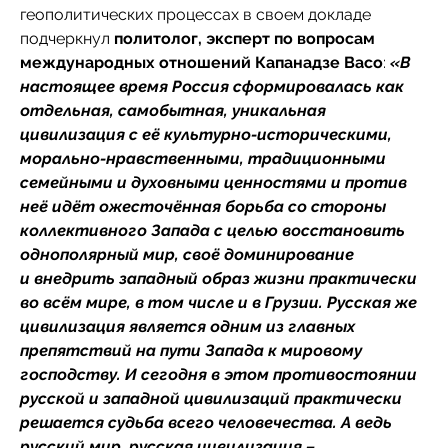
геополитических процессах в своем докладе
подчеркнул
политолог, эксперт по вопросам
международных отношений Капанадзе Васо
:
«В
настоящее время Россия сформировалась как
отдельная, самобытная, уникальная
цивилизация с её культурно-историческими,
морально-нравственными, традиционными
семейными и духовными ценностями и против
неё идёт ожесточённая борьба со стороны
коллективного Запада с целью восстановить
однополярный мир, своё доминирование
и внедрить западный образ жизни практически
во всём мире, в том числе и в Грузии. Русская же
цивилизация является одним из главных
препятствий на пути Запада к мировому
господству. И сегодня в этом противостоянии
русской и западной цивилизаций практически
решается судьба всего человечества. А ведь
русский мир, русская цивилизация –