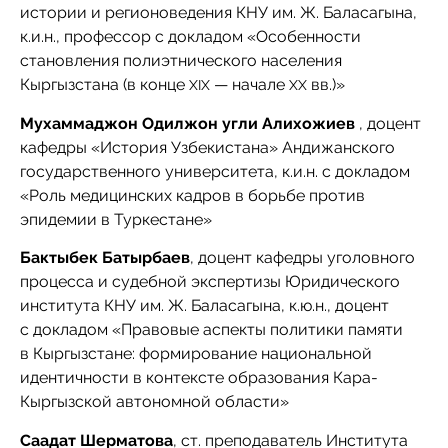
истории и регионоведения КНУ им. Ж. Баласагына,
к.и.н., профессор с докладом «Особенности
становления полиэтнического населения
Кыргызстана (в конце
— начале
вв.)»
XIX
XX
Мухаммаджон
Одилжон
угли
Алихожиев
, доцент
кафедры «История Узбекистана» Андижанского
государственного университета, к.и.н. с докладом
«Роль медицинских кадров в борьбе против
эпидемии в Туркестане»
Бактыбек Батырбаев
, доцент кафедры уголовного
процесса и судебной экспертизы Юридического
института КНУ им. Ж. Баласагына, к.ю.н., доцент
с докладом «Правовые аспекты политики памяти
в Кыргызстане: формирование национальной
идентичности в контексте образования Кара-
Кыргызской автономной области»
Саадат Шерматова
, ст. преподаватель Института