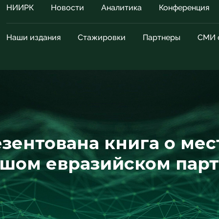
НИИРК
Новости
Аналитика
Конференция
Наши издания
Стажировки
Партнеры
СМИ 
езентована книга о ме
ьшом евразийском пар