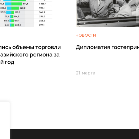
НОВОСТИ
лись объемы торговли
Дипломатия гостепри
разийского региона за
й год
21 марта