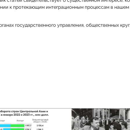
ник статей свидетельствует о существенном интересе, к
ении к протекающим интеграционным процессам в наше
рганах государственного управления, общественных круг