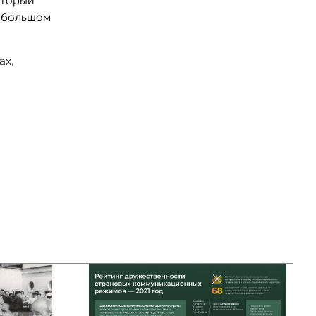
оторый
м большом
ах,