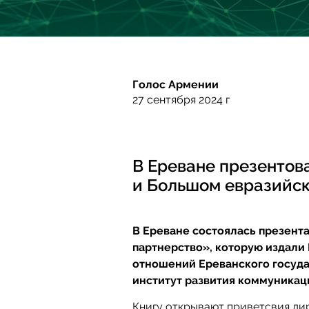
Голос Армении
27 сентября 2024 г
В Ереване презентов
и Большом евразийск
В Ереване состоялась презент
партнерство», которую издал
отношений Ереванского госуд
институт развития коммуникаци
Книгу открывают приветсвия ди