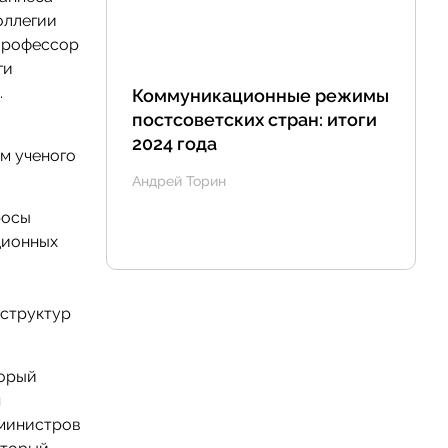
оллегии
ИНТЕРНЕТ-ПОРТАЛ СНГ
 профессор
ги
.
Коммуникационные режимы
постсоветских стран: итоги
2024 года
м ученого
Андрей Торин
Международная жизнь
росы
ционных
 структур
торый
я
-министров