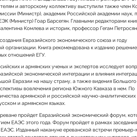
ателям и авторскому коллективу выступили также член К
иссии (Министр), академик Российской академии наук,
 ЕЭК (Министр) Гоар Барсегян. Главными редакторами кни
алентина Комлева и историк, профессор Гегам Петросян
создания Евразийского экономического союза и году
ой организации. Книга рекомендована к изданию решение
ых отношений ЕГУ.
ссийских и армянских ученых и экспертов исследует воп
разийской экономической интеграции и влияния интегра
ьшой Евразии на нашу страну, а также видения Большого
спективы вовлечения региона Южного Кавказа в нем. По
чества армянской и российской научно-аналитических
усском и армянском языках.
в Ереване пройдет Евразийский экономический форум, ко
ием ЕАЭС этого года. Форум пройдет в рамках заседани
ЕАЭС. Изданный накануне ереванской встречи премьер