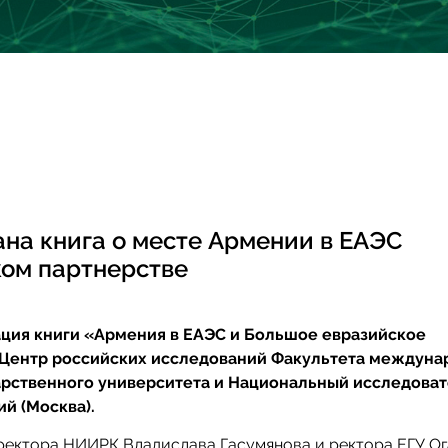
ана книга о месте Армении в ЕАЭС
ом партнерстве
ация книги «Армения в ЕАЭС и Большое евразийское
и Центр российских исследований Факультета междун
арственного университета и Национальный исследова
й (Москва).
ректора НИИРК Владислава Гасумянова и ректора ЕГУ О