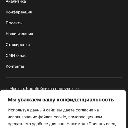
Аналитика
Конференция
Проекты
Наши издания
Стажировки
СМИ о нас
Контакты
г. Москва, Коробейников переулок 22,
строение 1
Мы уважаем вашу конфиденциальность
+7 495 252 67 88
institut@nicrus.ru
Используя данный сайт, вы даете согласие на
использование файлов cookie, помогающих нам
сделать его удобнее для вас. Нажимая «Принять все»,