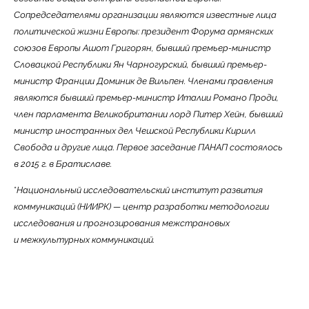
Сопредседателями организации являются известные лица
политической жизни Европы:
президент Форума армянских
союзов Европы Ашот Григорян, бывший премьер-министр
Словацкой Республики Ян Чарногурский, бывший премьер-
министр Франции Доминик де Вильпен. Членами правления
являются бывший премьер-министр Италии Романо Проди,
член парламента Великобритании лорд Питер Хейн, бывший
министр иностранных дел Чешской Республики Кирилл
Свобода и другие лица.
Первое заседание ПАНАП состоялось
в 2015 г. в Братиславе.
*
Национальный исследовательский институт развития
коммуникаций (НИИРК) — центр разработки методологии
исследования и прогнозирования межстрановых
и межкультурных коммуникаций.