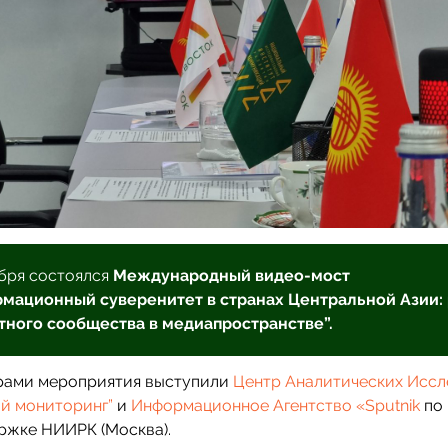
абря состоялся
Международный видео-мост
мационный суверенитет в странах Центральной Азии:
тного сообщества в медиапространстве”.
рами мероприятия выступили
Центр Аналитических Исс
й мониторинг”
и
Информационное Агентство «Sputnik
по
ржке НИИРК (Москва).