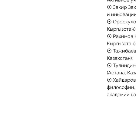
⦿ Закир Зах
и инновации
⦿ Ороскулов
Кыргызстан)
⦿ Рахимов К
Кыргызстан)
⦿ Тажибаев 
Казахстан);
⦿ Тулиндин
(Астана, Каз
⦿ Хайдаров
философии, 
академии на