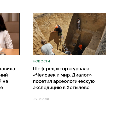
НОВОСТИ
тавила
Шеф-редактор журнала
ний
«Человек и мир. Диалог»
й на
посетил археологическую
ве
экспедицию в Хотылёво
27 июля