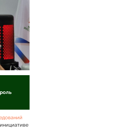
 роль
ледований
 инициативе