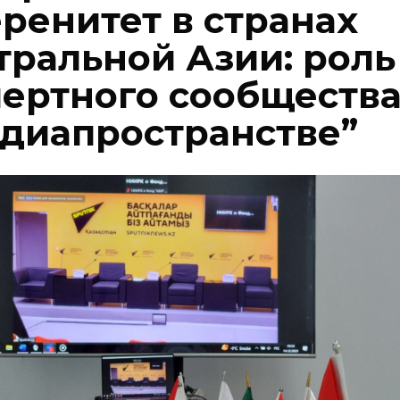
ренитет в странах
тральной Азии: роль
пертного сообществ
едиапространстве”