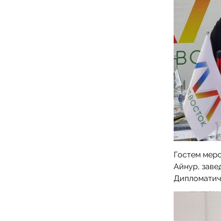
Гостем мер
Айнур, зав
Дипломатич