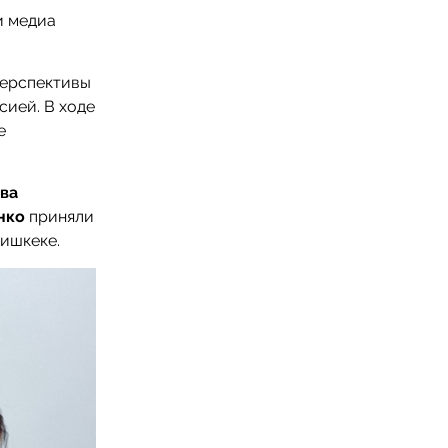
и медиа
перспективы
сией. В ходе
е
ва
енко
приняли
Бишкеке.