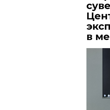
суве
Цен
экс
в м