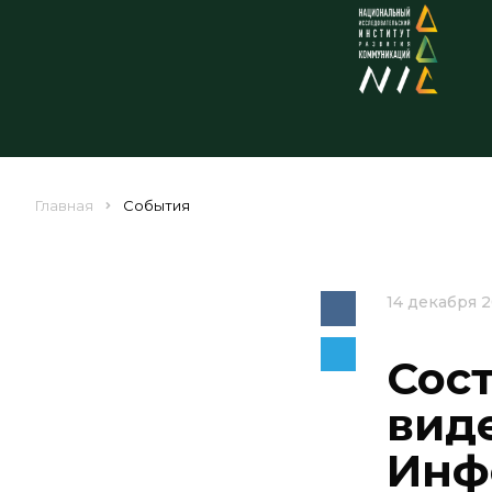
Главная
События
14 декабря 
Сос
виде
Инф