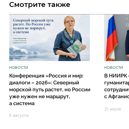
Смотрите также
НОВОСТИ
НОВОСТИ
Конференция «Россия и мир:
В НИИРК 
диалоги – 2026»: Северный
гуманита
морской путь растет, но России
сотрудни
уже нужен не маршрут,
с Афгани
а система
31 июля
5 августа