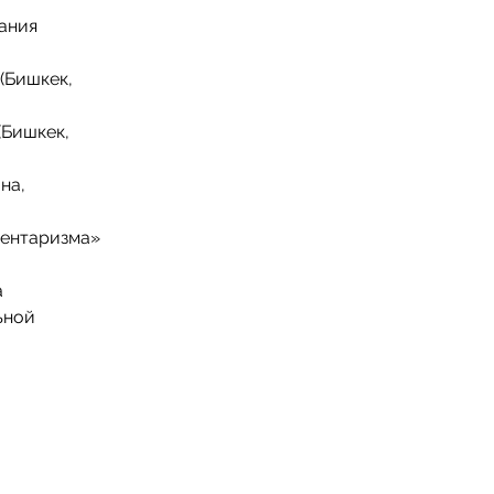
ания
(Бишкек,
(Бишкек,
на,
ментаризма»
а
ьной