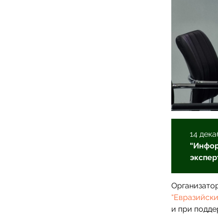
14 дек
“Инфор
экспер
Организато
“Евразийски
и при подде