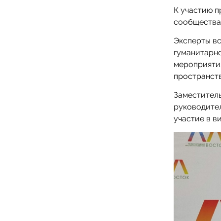
К участию п
сообщества 
Эксперты вс
гуманитарно
мероприяти
пространств
Заместител
руководите
участие в в