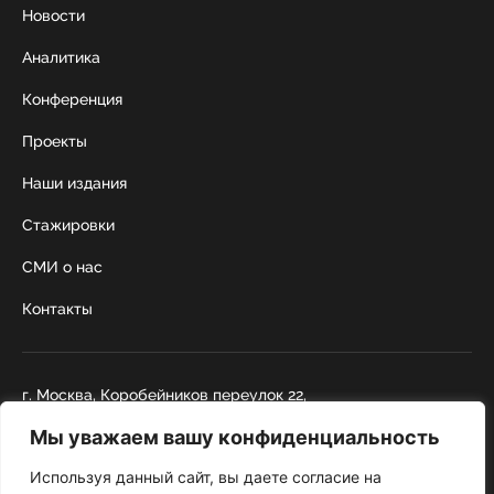
Новости
Аналитика
Конференция
Проекты
Наши издания
Стажировки
СМИ о нас
Контакты
г. Москва, Коробейников переулок 22,
строение 1
Мы уважаем вашу конфиденциальность
+7 495 252 67 88
institut@nicrus.ru
Используя данный сайт, вы даете согласие на