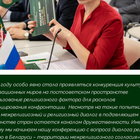
3 году особо явно стала проявляться конкуренция культ
зационных миров на постсоветском пространстве
льзование религиозного фактора для расколов
оцирования конфронтации. Несмотря на такие попытки
 межрелигиозный и религиозный диалог в подавляющем
нстве стран остается каналом дружественности. Им
у мы начинаем нашу конференцию с вопроса диалога ре
но в Беларуси – территории межрелигиозного согласия
»