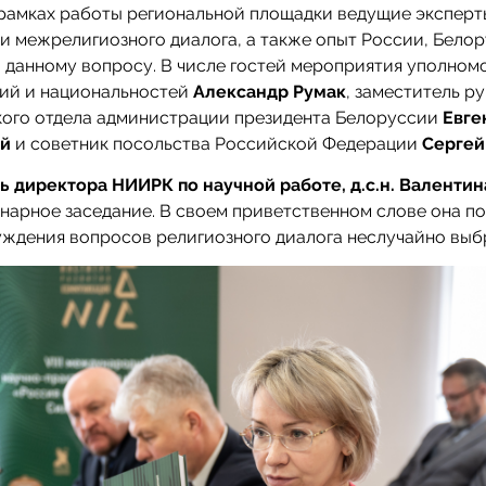
 рамках работы региональной площадки ведущие экспер
 межрелигиозного диалога, а также опыт России, Бело
 данному вопросу. В числе гостей мероприятия уполном
гий и национальностей
Александр Румак
, заместитель р
кого отдела администрации президента Белоруссии
Евге
ий
и советник посольства Российской Федерации
Сергей
ь директора НИИРК по научной работе, д.с.н. Валенти
нарное заседание. В своем приветственном слове она по
уждения вопросов религиозного диалога неслучайно выб