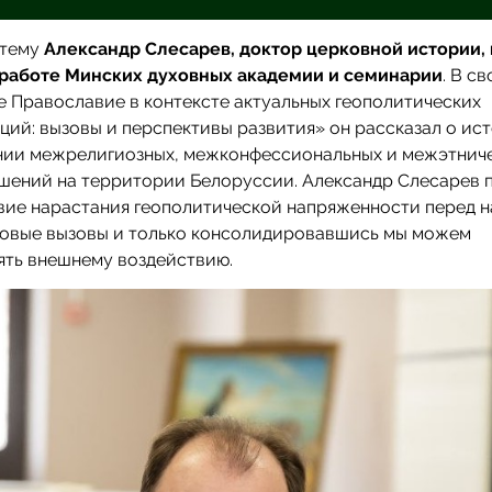
 тему
Александр Слесарев, доктор церковной истории,
 работе Минских духовных академии и семинарии
. В с
 Православие в контексте актуальных геополитических
ий: вызовы и перспективы развития» он рассказал о ис
ии межрелигиозных, межконфессиональных и межэтнич
шений на территории Белоруссии. Александр Слесарев п
вие нарастания геополитической напряженности перед 
новые вызовы и только консолидировавшись мы можем
ять внешнему воздействию.