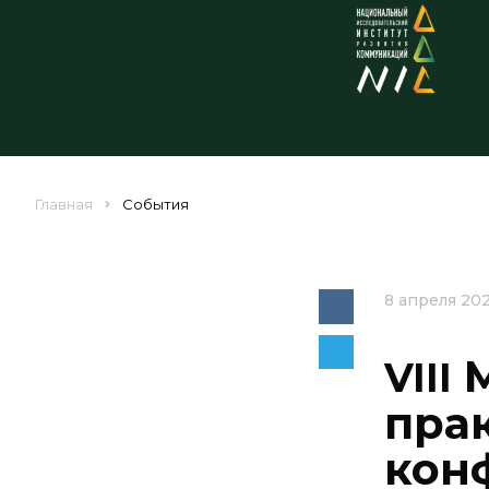
Главная
События
8 апреля 20
М
VIII
пра
кон