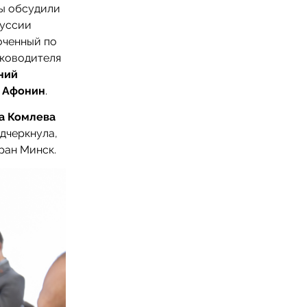
ты обсудили
руссии
оченный по
уководителя
ний
 Афонин
.
на Комлева
дчеркнула,
ран Минск.