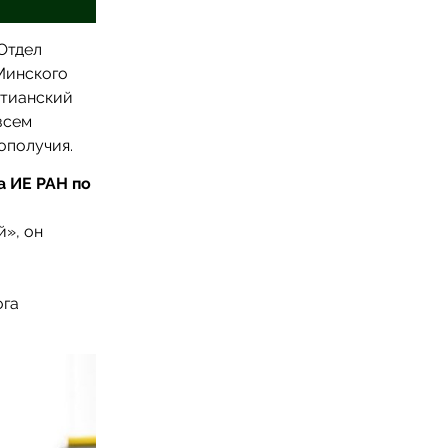
Отдел
Минского
стианский
всем
ополучия.
а ИЕ РАН по
й», он
ога