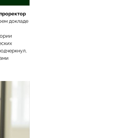
 проректор
воем докладе
тории
еских
одчеркнул,
нами