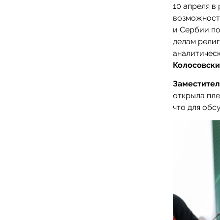
10 апреля в
возможности
и Сербии по
делам рели
аналитичес
Колосовск
Заместител
открыла пле
что для обс