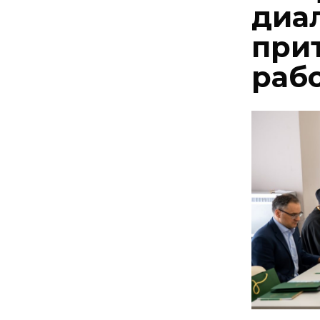
диал
при
раб