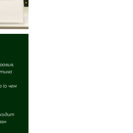
равия,
утина
 (о чем
ыходит
ман