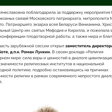
Вячеславовна поблагодарила за поддержку мероприятия 
рковных связей Московского патриархата, митрополита 
го, Патриаршего экзарха всея Беларуси Вениамина, Хри
ьный Центр им. святых Мефодия и Кирилла, и пожелала 
конференции плодотворной работы, а также мира и благ
часть зарубежной сессии открыл
заместитель директор
оте, д.п.н. Роман Лункин.
В своем докладе «Религия
рном мире: сила веры и ценностей в диалоге цивилизаци
 значимости религиозных институтов в национальной
одной политике, подробно остановившись на причинах
ности религии в рамках современного непростого диал
й.