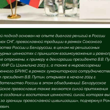
й подход основан на опыте диалога религий в России
нах СНГ, православной традиции в рамках Союзного
рства России и Белоруссии, в целом на религиозных
турных ценностях с принципом взаимоуважения и равноп
е отражены, к примеру в декларации президента В.В. П
 КНР Си Цзиньпина 2023 г., а также в мировоззрении
енного БРИКС в рамках гуманитарного сотрудничества
 президент В.В. Путин, открывая в начале 2024 г.
дательство России в этом объединении). Белорусское
ийское православие также являются силой притяжения
ле создания и воспитания ценностей, силой, которая в
 за границы православной цивилизации»,
подчеркнул Ро
евич
.