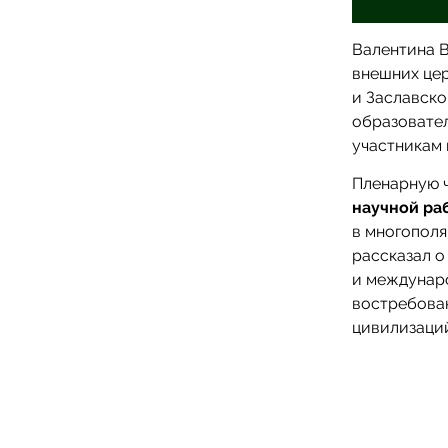
Валентина 
внешних це
и Заславско
образовател
участникам 
Пленарную 
научной раб
в многополя
рассказал о
и междунар
востребован
цивилизаци