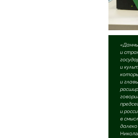
«
Данны
и стра
госуда
и куль
которы
и главы
расшир
говорил
предсе
и росс
в смыс
далеко
Никола