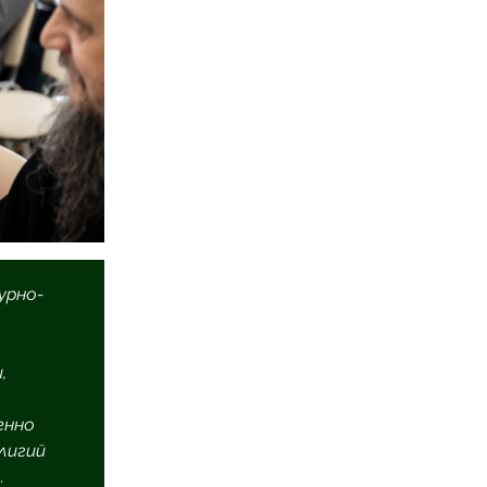
урно-
,
енно
лигий
.