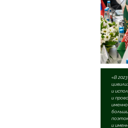
«
В 202
цивили
и испо
и пров
именно
больши
поэтом
и имен