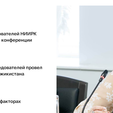
ователей НИИРК
й конференции
едователей провел
джикистана
 факторах