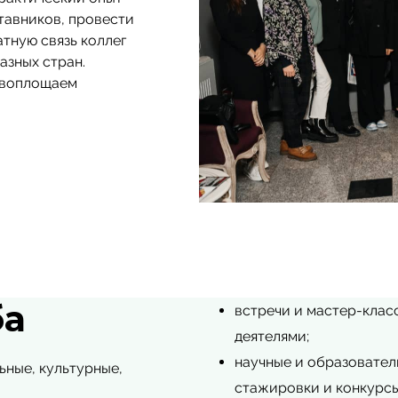
тавников, провести
тную связь коллег
азных стран.
 воплощаем
ба
встречи и мастер-кла
деятелями;
научные и образовател
ьные, культурные,
стажировки и конкурсы