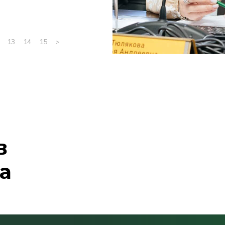
13
14
15
>
в
а