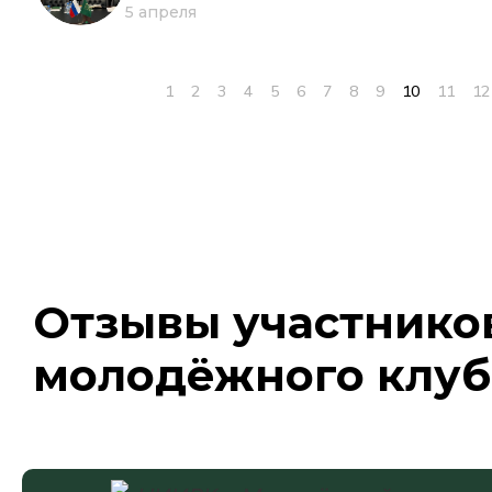
5 апреля
1
2
3
4
5
6
7
8
9
10
11
12
Отзывы участнико
молодёжного клуб