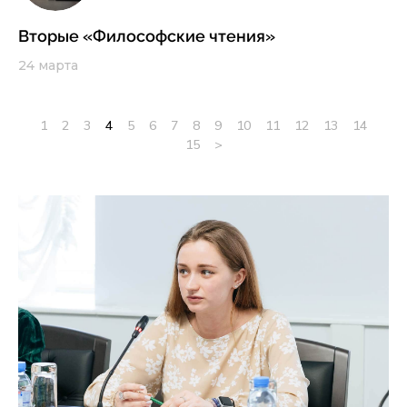
Вторые «Философские чтения»
24 марта
1
2
3
4
5
6
7
8
9
10
11
12
13
14
15
>