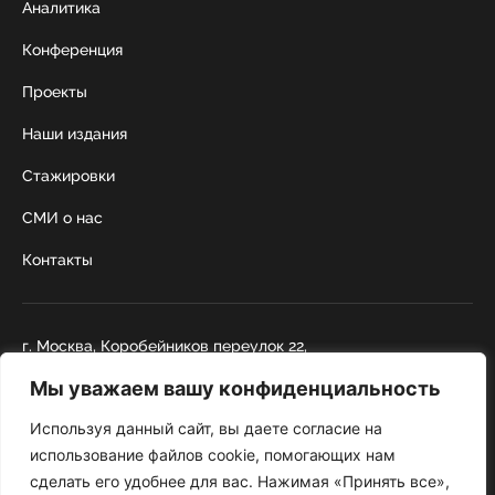
Аналитика
Конференция
Проекты
Наши издания
Стажировки
СМИ о нас
Контакты
г. Москва, Коробейников переулок 22,
строение 1
Мы уважаем вашу конфиденциальность
+7 495 252 67 88
institut@nicrus.ru
Используя данный сайт, вы даете согласие на
использование файлов cookie, помогающих нам
сделать его удобнее для вас. Нажимая «Принять все»,