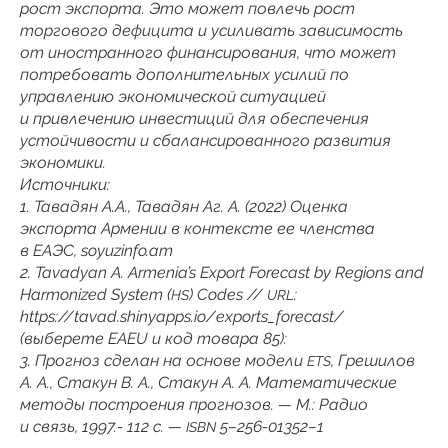
рост экспорта. Это может повлечь рост
торгового дефицита и усиливать зависимость
от иностранного финансирования, что может
потребовать дополнительных усилий по
управлению экономической ситуацией
и привлечению инвестиций для обеспечения
устойчивости и сбалансированного развития
экономики.
Источники:
1. Тавадян А.А., Тавадян Аг. А. (2022) Оценка
экспорта Армении в контексте ее членства
в ЕАЭС, soyuzinfo.am
2. Tavadyan A. Armenia’s Export Forecast by Regions and
Harmonized System (
) Codes //
:
HS
URL
https://tavad.shinyapps.io/exports_forecast/
(выберете ЕAEU и код товара 85):
3. Прогноз сделан на основе модели
, Грешилов
ETS
А. А., Стакун В. А., Стакун А. А. Математические
методы построения прогнозов. — М.: Радио
и связь, 1997.- 112 с. —
5–256-01352–1
ISBN