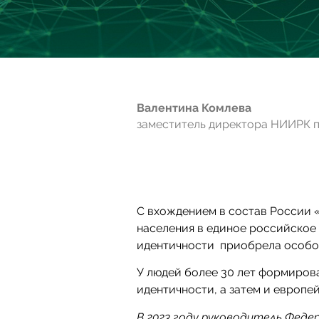
Валентина Комлева
заместитель директора НИИРК п
С вхождением в состав России 
населения в единое российско
идентичности приобрела особое
У людей более 30 лет формиров
идентичности, а затем и европе
В 2023 году руководитель Феде