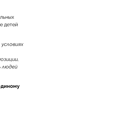
альных
е детей
 условиях
озиции,
ь людей
единому