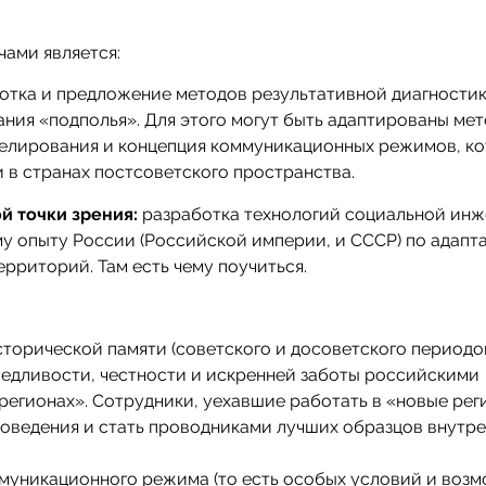
чами является:
ботка и предложение методов результативной диагности
ния «подполья». Для этого могут быть адаптированы ме
оделирования и концепция коммуникационных режимов, к
 в странах постсоветского пространства.
й точки зрения:
разработка технологий социальной инж
му опыту России (Российской империи, и СССР) по адапт
ерриторий. Там есть чему поучиться.
торической памяти (советского и досоветского периодов
ведливости, честности и искренней заботы российскими
регионах». Сотрудники, уехавшие работать в «новые рег
поведения и стать проводниками лучших образцов внутр
ммуникационного режима (то есть особых условий и воз