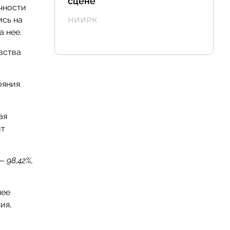
сцене
чности
ись на
НИИРК
 нее.
вства
ояния
ая
ит
 98,42%,
нее
ия,