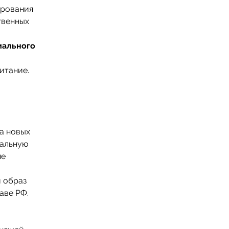
ирования
твенных
иального
итание.
а новых
тальную
не
 образ
аве РФ.