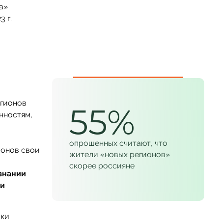
а»
 г.
егионов
55%
нностям,
опрошенных считают, что
ионов свои
жители «новых регионов»
скорее россияне
знании
ии
ики