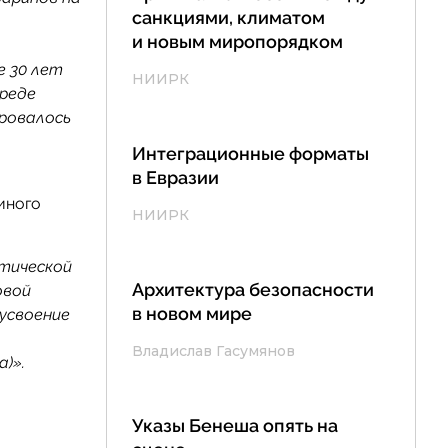
санкциями, климатом
и новым миропорядком
е 30 лет
НИИРК
среде
ровалось
Интеграционные форматы
в Евразии
иного
НИИРК
тической
Архитектура безопасности
овой
в новом мире
усвоение
Владислав Гасумянов
)».
Указы Бенеша опять на