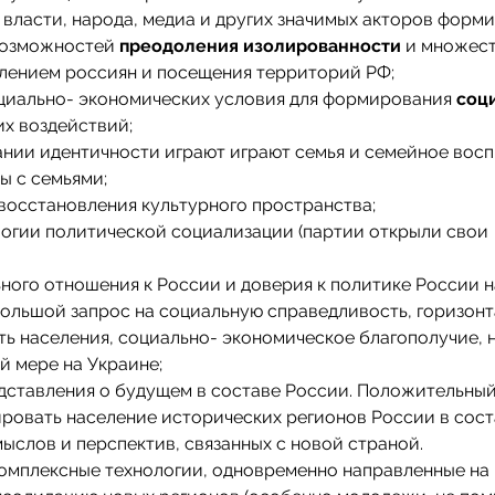
власти, народа, медиа и других значимых акторов форм
 возможностей
преодоления изолированности
и множес
елением россиян и посещения территорий РФ;
оциально- экономических условия для формирования
соц
х воздействий;
нии идентичности играют играют семья и семейное восп
ы с семьями;
восстановления культурного пространства;
огии политической социализации (партии открыли свои
ого отношения к России и доверия к политике России н
большой запрос на социальную справедливость, горизон
ь населения, социально- экономическое благополучие, 
й мере на Украине;
дставления о будущем в составе России. Положительный
ровать население исторических регионов России в сост
ыслов и перспектив, связанных с новой страной.
омплексные технологии, одновременно направленные на