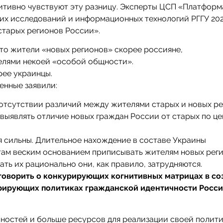
уитивно чувствуют эту разницу. Эксперты ЦСП «Платформ
их исследований и информационных технологий РГГУ 2023
старых регионов России».
то жители «новых регионов» скорее россияне,
телями некоей «особой общности».
рее украинцы.
енные заявили:
 отсутствии различий между жителями старых и новых р
выявлять отличие новых граждан России от старых по це
ия сильны. Длительное нахождение в составе Украины
там веским основанием приписывать жителям новых рег
ать их рационально они, как правило, затрудняются.
оворить о конкурирующих когнитивных матрицах в со
рирующих политиках гражданской идентичности Росс
ностей и больше ресурсов для реализации своей полит