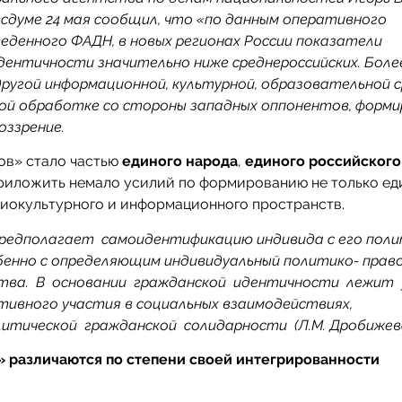
сдуме 24 мая сообщил, что «по данным оперативного
еденного ФАДН, в новых регионах России показатели
ентичности значительно ниже среднероссийских. Боле
ругой информационной, культурной, образовательной 
ной обработке со стороны западных оппонентов, форми
оззрение.
ов» стало частью
единого народа
,
единого российского
приложить немало усилий по формированию не только ед
циокультурного и информационного пространств.
редполагает самоидентификацию индивида с его поли
бенно с определяющим индивидуальный политико- прав
тва. В основании гражданской идентичности лежит 
тивного участия в социальных взаимодействиях,
итической гражданской солидарности (Л.М. Дробижева
» различаются по степени своей интегрированности