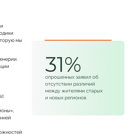
ки
тодики
оторую мы
31%
енерии.
ации
опрошенных заявил об
отсутствии различий
между жителями старых
);
и новых регионов
ионы»,
енней
можностей