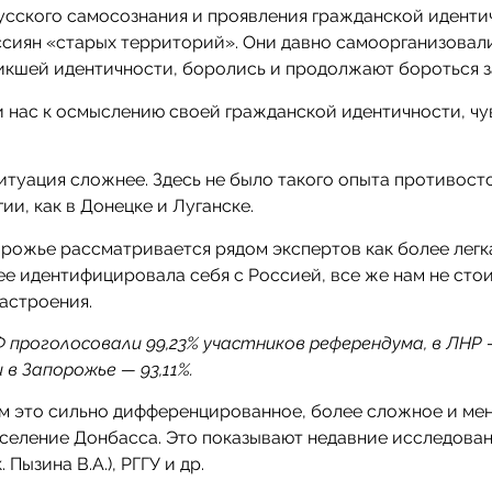
русского самосознания и проявления гражданской иденти
ссиян «старых территорий». Они давно самоорганизовал
икшей идентичности, боролись и продолжают бороться за
 и нас к осмыслению своей гражданской идентичности, чу
итуация сложнее. Здесь не было такого опыта противост
и, как в Донецке и Луганске.
орожье рассматривается рядом экспертов как более легк
лее идентифицировала себя с Россией, все же нам не сто
астроения.
 проголосовали 99,23% участников референдума, в ЛНР —
 в Запорожье — 93,11%.
м это сильно дифференцированное, более сложное и ме
аселение Донбасса. Это показывают недавние исследован
Пызина В.А.), РГГУ и др.