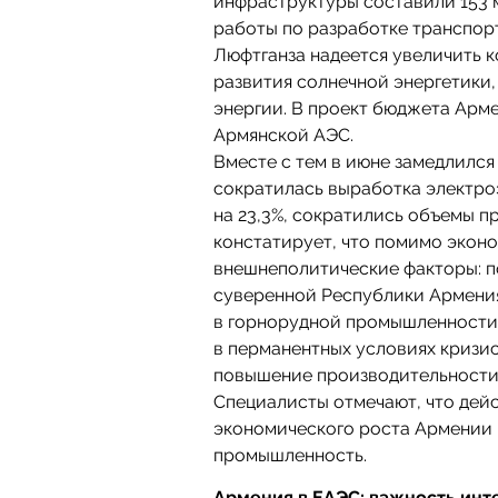
инфраструктуры составили 153 м
работы по разработке транспор
Люфтганза надеется увеличить 
развития солнечной энергетики
энергии. В проект бюджета Арм
Армянской АЭС.
Вместе с тем в июне замедлилс
сократилась выработка электроэ
на 23,3%, сократились объемы 
констатирует, что помимо эконо
внешнеполитические факторы: по
суверенной Республики Армени
в горнорудной промышленности 
в перманентных условиях кризи
повышение производительности 
Специалисты отмечают, что дей
экономического роста Армении 
промышленность.
Армения в ЕАЭС: важность инт