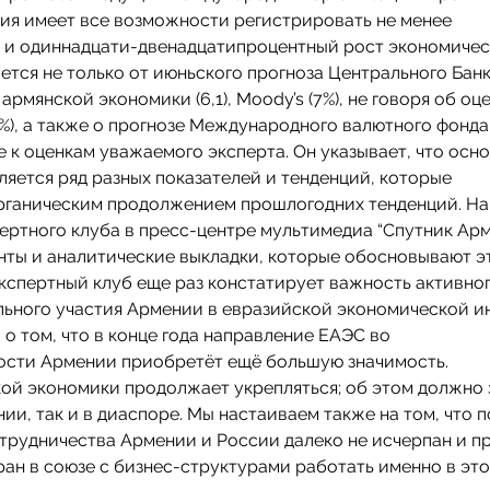
ения имеет все возможности регистрировать не менее
, и одиннадцати-двенадцатипроцентный рост экономиче
ается не только от июньского прогноза Центрального Бан
у армянской экономики (6,1), Moody’s (7%), не говоря об оц
5%), а также о прогнозе Международного валютного фонда (
е к оценкам уважаемого эксперта. Он указывает, что осн
яется ряд разных показателей и тенденций, которые
органическим продолжением прошлогодних тенденций. На
ертного клуба в пресс-центре мультимедиа “Спутник Ар
нты и аналитические выкладки, которые обосновывают э
экспертный клуб еще раз констатирует важность активног
льного участия Армении в евразийской экономической и
 о том, что в конце года направление ЕАЭС во
ости Армении приобретёт ещё большую значимость.
кой экономики продолжает укрепляться; об этом должно 
ии, так и в диаспоре. Мы настаиваем также на том, что 
отрудничества Армении и России далеко не исчерпан и п
ан в союзе с бизнес-структурами работать именно в это