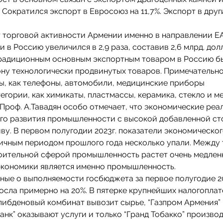
 Сократился экспорт в Евросоюз на 11,7%. Экспорт в дру
т торговой активности Армении именно в направлении Е
в Россию увеличился в 2,9 раза, составив 2,6 млрд. дол
 традиционным основным экспортным товаром в Россию бы
рону технологически продвинутых товаров. Примечательно
ты, как телефоны, автомобили, медицинские приборы
егории, как химикаты, пластмассы, керамика, стекло и м
. Проф. А.Тавадян особо отмечает, что экономические реа
го развития промышленности с высокой добавленной ст
у. В первом полугодии 2023г. показатели экономическог
гичным периодом прошлого года несколько упали. Между 
роительной сферой промышленность растет очень медлен
экономики является именно промышленность.
ные о выполняемости госбюджета за первое полугодие 20
осла примерно на 20%. В пятерке крупнейших налогопла
либденовый комбинат вывозит сырье, “Газпром Армения” 
анк” оказывают услуги и только “Гранд Тобакко” произво