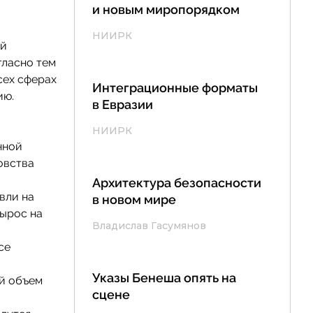
и новым миропорядком
НИИРК
ой
гласно тем
сех сферах
Интеграционные форматы
ию.
в Евразии
НИИРК
нной
овства
Архитектура безопасности
вли на
в новом мире
вырос на
Владислав Гасумянов
се
Указы Бенеша опять на
ий объем
сцене