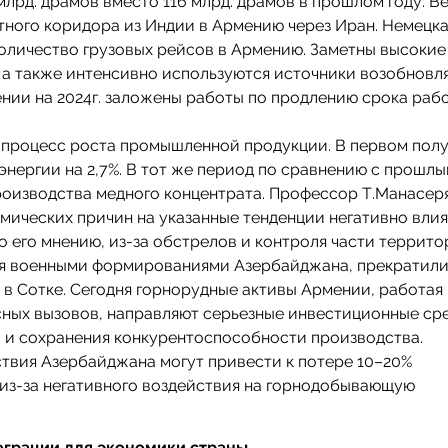
лрд. драмов вместо 116 млрд. драмов в прошлом году. В
тного коридора из Индии в Армению через Иран. Немецк
количество грузовых рейсов в Армению. Заметны высокие
, а также интенсивно используются источники возобнов
ении на 2024г. заложены работы по продлению срока раб
я процесс роста промышленной продукции. В первом пол
нергии на 2,7%. В тот же период по сравнению с прошлы
производства медного концентрата. Профессор Т.Манасер
мических причин на указанные тенденции негативно вли
 его мнению, из-за обстрелов и контроля части террит
я военными формированиями Азербайджана, прекратили
в Сотке. Сегодня горнорудные активы Армении, работая
сных вызовов, направляют серьезные инвестиционные ср
и сохранения конкурентоспособности производства.
ствия Азербайджана могут привести к потере 10–20%
из-за негативного воздействия на горнодобывающую
еграции для экономики страны