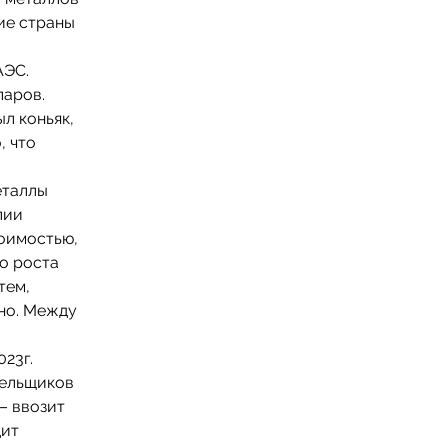
гие страны
АЭС.
ларов.
л коньяк,
, что
еталлы
лии
оимостью,
о роста
тем,
но. Между
23г.
тельщиков
– ввозит
дит