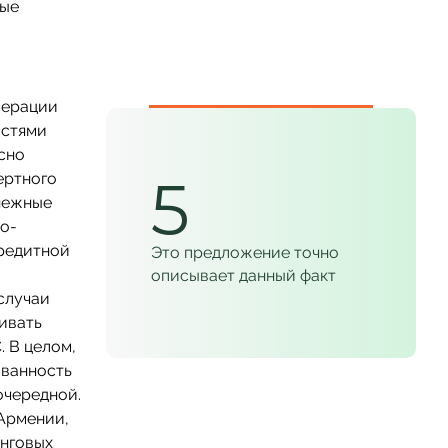
рые
перации
остями
сно
5
ертного
енежные
о-
кредитной
Это предложение точно
описывает данный факт
случаи
ивать
 В целом,
ованность
очередной.
 Армении,
инговых