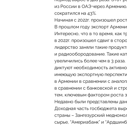
из России в ОАЭ через Армению.
сократился на 43%.
Начиная с 2022г. произошел рос
В прошлом году экспорт Армении 
Интересно, что в то время, как
в 2022г. произошел сдвиг в сто
лидерство заняли такие продук
и радиообородование. Такие кат
увеличились более чем в 3 раза
диктуют необходимость активно
имеющую экспортную перспектив
в Армении в сравнении с анало
в сравнении с банковской и ст
тем, ключевым фактором роста 
Недавно были представлены дан
Доходная часть госбюджета выр
страны – Зангезурский медномо
сырье, “Америабанк” и “Ардшинб