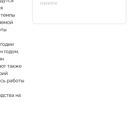
едутся
НИИРК
ая
 темпы
ляемой
оты
угодии
м годом,
ян
яют также
орий
сь работы
едства на