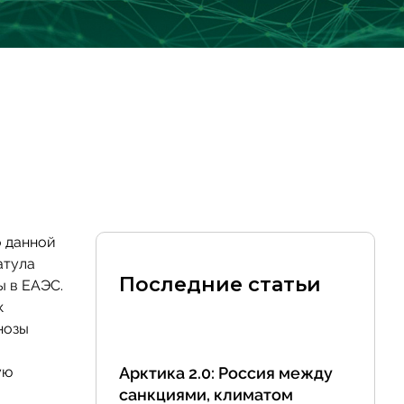
о данной
атула
Последние статьи
ы в ЕАЭС.
к
нозы
ую
Арктика 2.0: Россия между
санкциями, климатом