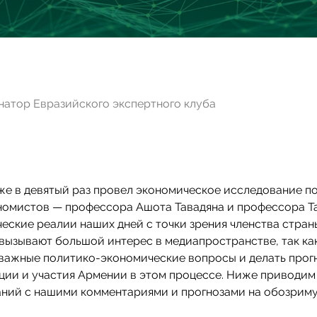
натор Евразийского экспертного клуба
же в девятый раз провел экономическое исследование п
ономистов — профессора Ашота Тавадяна и профессора Т
ские реалии наших дней с точки зрения членства стран
вызывают большой интерес в медиапространстве, так ка
 важные политико-экономические вопросы и делать прог
ции и участия Армении в этом процессе. Ниже приводим
аний с нашими комментариями и прогнозами на обозрим