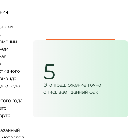
ения
спехи
,
Армении
 чем
ная
5
о
ктивного
команда
Это предложение точно
его года
описывает данный факт
того года
его
порта
казанный
и металлов