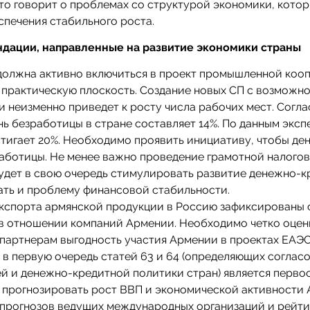
то говорит о проблемах со структурой экономики, кото
спечения стабильного роста.
дации, направленные на развитие экономики страны
я должна активно включиться в проект промышленной коо
в практическую плоскость. Создание новых СП с возможн
 неизменно приведет к росту числа рабочих мест. Согла
ь безработицы в стране составляет 14%. По данным эксп
стигает 20%. Необходимо проявить инициативу, чтобы д
аботицы. Не менее важно проведение грамотной налогов
удет в свою очередь стимулировать развитие денежно-
ать и проблему финансовой стабильности.
 экспорта армянской продукции в Россию зафиксированы 
в отношении компаний Армении. Необходимо четко оцен
партнерам выгодность участия Армении в проектах ЕАЭС.
в первую очередь статей 63 и 64 (определяющих соглас
й и денежно-кредитной политики стран) является перво
о прогнозировать рост ВВП и экономической активности
прогнозов ведущих международных организаций и рейт