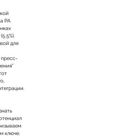
ской
ка РА
енках
5,5%).
овой для
 пресс-
мения”
тот
о,
нтеграции.
знать
потенциал
ризываем
м ключе.