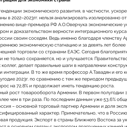
 тенденции экономического развития, в частности, ускор
ны в 2022–2023гг. нельзя анализировать изолированно от
мнению вице-премьера РФ А.О.Оверчука экономические у
ом и доказательством верности интеграционного курса
ссии своим соседям. Ведь именно благодаря членству 
реннюю экономическую стагнацию и за девять лет более
нешней торговли со странами ЕАЭС. Сегодня благоприят
и не только сохраняется, но и улучшается. Правительств
 коллег, делает правильные шаги в направлении констру
и интеграции. В то же время профессор А.Тавадян и его 
лугодие 2023г. по сравнению с тем же периодом предыдущ
рос на 72,8% и продолжает иметь тенденцию роста.
ный рост товарооборота Армении. В первом полугодии э
лее чем в три раза. По последним данным уже 53,6% общ
оссия – основной торговый партнер Армении и доля экс
сифицированный характер. Примечательно, что в Россию
вая продукция. Экспорт в страны Ближнего Востока за у
рост в основном связан с экспортом драгоценных камней 