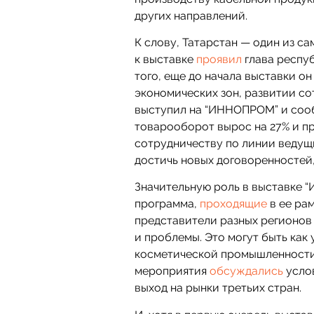
других направлений.
К слову, Татарстан — один из с
к выставке
проявил
глава респуб
того, еще до начала выставки о
экономических зон, развитии со
выступил на “ИННОПРОМ” и сооб
товарооборот вырос на 27% и п
сотрудничеству по линии ведущ
достичь новых договоренностей,
Значительную роль в выставке 
программа,
проходящие
в ее рам
представители разных регионов
и проблемы. Это могут быть как
косметической промышленности, 
мероприятия
обсуждались
услов
выход на рынки третьих стран.