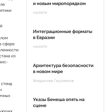
и новым миропорядком
сле
гетики
НИИРК
ой
Интеграционные форматы
в Евразии
алом
в сфере
НИИРК
ленности.
стана из
вис-
Архитектура безопасности
в новом мире
Владислав Гасумянов
 стенд
н
ичных
Указы Бенеша опять на
сцене
твующих