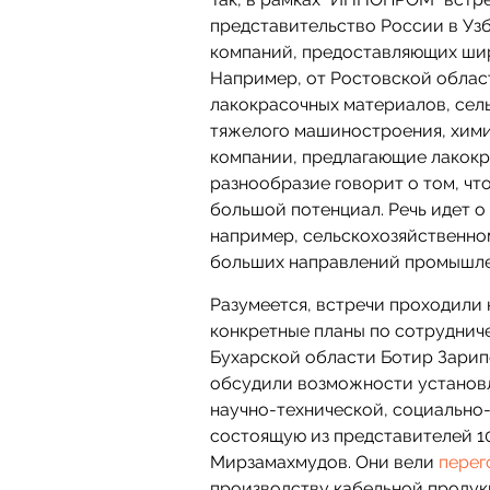
представительство России в Узб
компаний, предоставляющих шир
Например, от Ростовской облас
лакокрасочных материалов, сель
тяжелого машиностроения, хими
компании, предлагающие лакокр
разнообразие говорит о том, чт
большой потенциал. Речь идет о
например, сельскохозяйственном
больших направлений промышл
Разумеется, встречи проходили 
конкретные планы по сотруднич
Бухарской области Ботир Зарип
обсудили возможности установл
научно-технической, социально-
состоящую из представителей 1
Мирзамахмудов. Они вели
перег
производству кабельной продук