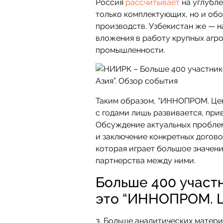
Россия
рассчитывает
на углубл
только комплектующих, но и об
производств. Узбекистан же — н
вложения в работу крупных агр
промышленности.
Таким образом, “ИННОПРОМ. Цен
с годами лишь развивается, при
Обсуждение актуальных проблем
и заключение конкретных догов
которая играет большое значени
партнерства между ними.
Больше 400 участн
это “ИННОПРОМ. Ц
3. Больше аналитических матер