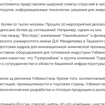
 экспоненты представляли широкий спектр отраслей в чи
ллургия, информационные технологии, решения для энер
о более 10 тысяч человек. Прошло 20 мероприятий делов
одписано более 45 соглашений. Например, одним из них
тве между “ФосАгро”, компанией “Узкимёсаноат” и фили
еского университета имени Д.И. Менделеева в Ташкенте 
дготовки кадров для инновационной химической промыш
оставках оборудования для топливной индустрии Узбеки
кже известно, что “Газпромбанк” и группа компаний “Сер
о сотрудничестве в области башенной инфраструктуры
вили 14 регионов Узбекистана. Кроме того, коллективный
естиций, промышленности и торговли страны. Узбекиста
хнологические разработки и готовую продукцию в разл
е приняла Россия, говорят цифры. Из 401 компании, учас