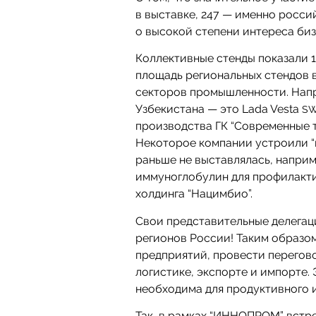
в выставке, 247 — именно росси
о высокой степени интереса биз
Коллективные стенды показали 
площадь региональных стендов вы
секторов промышленности. Нап
Узбекистана — это Lada Vesta
S
производства ГК “Современные 
Некоторое компании устроили “
раньше не выставлялась, напри
иммуноглобулин для профилактик
холдинга “Нацимбио”.
Свои представительные делегац
регионов России! Таким образо
предприятий, провести перегово
логистике, экспорте и импорте. 
необходима для продуктивного 
Так, в рамках “ИННОПРОМ” встре