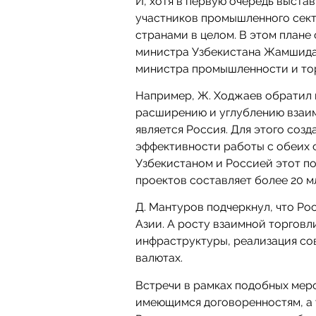
И, хотя в первую очередь выст
участников промышленного сект
странами в целом. В этом плане
министра Узбекистана Жамшида
министра промышленности и то
Например, Ж. Ходжаев обратил 
расширению и углублению взаим
является Россия. Для этого соз
эффективности работы с обеих 
Узбекистаном и Россией этот по
проектов составляет более 20 м
Д. Мантуров подчеркнул, что Р
Азии. А росту взаимной торгов
инфраструктуры, реализация со
валютах.
Встречи в рамках подобных ме
имеющимся договоренностям, а 