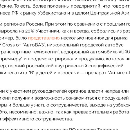
йские. То есть, более половины предприятий, что говорит
неса РФ к рынку Узбекистана и в целом Центральной Ази
14 регионов России. При этом по сравнению с прошлым г
росла на 20%. Участники, как и всегда, собрались из ра
ример, было
представлено
несколько новинок для рынка
Cross от “АвтоВАЗ”, низкопольный городской автобус
W
транспортные технологии”, водородный автомобиль
AUR
премьеру” и продемонстрировали продукцию, которая н
мер, первый российский внутривенный специфический
и гепатита “В” у детей и взрослых — препарат “Антигеп-
ии с участием руководителей органов власти направили 
м они получили возможность ознакомиться с продукцией
ры и больше узнать о сотрудничестве, выходе на узбекс
Это, несомненно, важно, так как предварительная работа
и эффективного сотрудничества.
чу с делегациями из регионов РФ провело Торговое