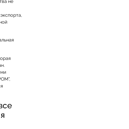
тва не
 экспорта,
ной
торая
н.
ами
РОМ”,
ия
все
ия