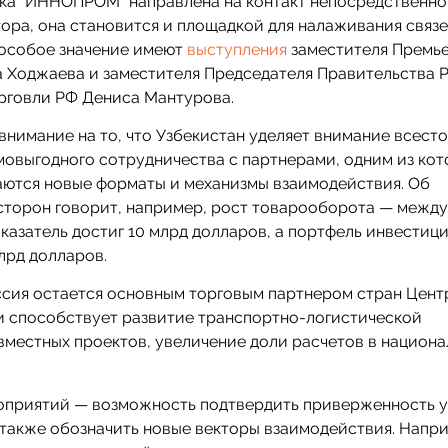
авка “ИННОПРОМ” направлена на контакт непосредственно
ора, она становится и площадкой для налаживания связ
 особое значение имеют
выступления
заместителя Премь
 Ходжаева и заместителя Председателя Правительства 
рговли РФ Дениса Мантурова.
внимание на то, что Узбекистан уделяет внимание всест
овыгодного сотрудничества с партнерами, одним из ко
даются новые форматы и механизмы взаимодействия. Об
сторон говорит, например, рост товарооборота — между
казатель достиг 10 млрд долларов, а портфель инвестиц
лрд долларов.
оссия остается основным торговым партнером стран Цен
ли способствует развитие транспортно-логистической
вместных проектов, увеличение доли расчетов в национ
роприятий — возможность подтвердить приверженность 
также обозначить новые векторы взаимодействия. Напр