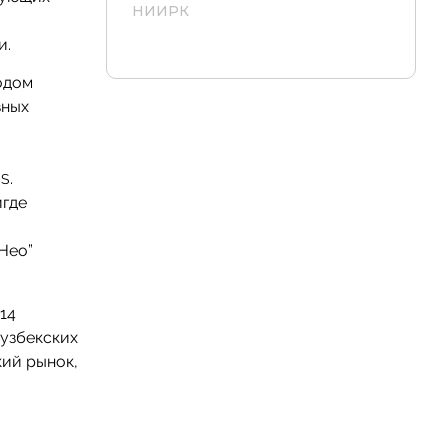
НИИРК
и.
одом
зных
.
US
игде
Нео”
14
 узбекских
кий рынок,