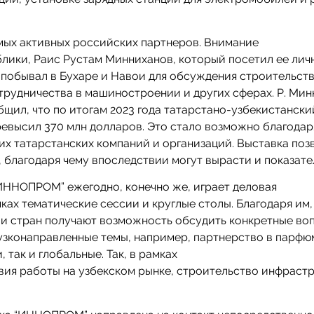
амых активных российских партнеров. Внимание
лики, Раис Рустам Минниханов, который посетил ее лич
н побывал в Бухаре и Навои для обсуждения строительст
трудничества в машиностроении и других сферах. Р. Ми
щил, что по итогам 2023 года татарстано-узбекистански
ревысил 370 млн долларов. Это стало возможно благодар
их татарстанских компаний и организаций. Выставка поз
 благодаря чему впоследствии могут вырасти и показате
“ИННОПРОМ” ежегодно, конечно же, играет деловая
ках тематические сессии и круглые столы. Благодаря им,
 и стран получают возможность обсудить конкретные во
 узконаправленные темы, например, партнерство в парф
так и глобальные. Так, в рамках
ия работы на узбекском рынке, строительство инфрастр