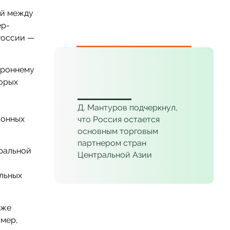
ей между
ер-
России —
___
ороннему
торых
Д. Мантуров подчеркнул,
ионных
что Россия остается
основным торговым
партнером стран
тральной
Центральной Азии
альных
уже
имер,