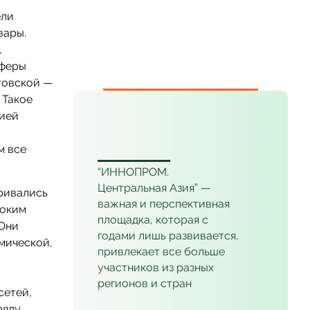
ели
вары.
,
сферы
товской —
 Такое
сией
___
м все
“ИННОПРОМ.
Центральная Азия” —
аривались
важная и перспективная
оким
площадка, которая с
 Они
годами лишь развивается,
мической,
привлекает все больше
участников из разных
регионов и стран
сетей,
ряду