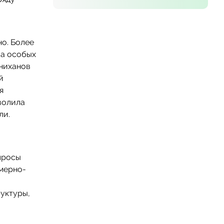
но. Более
ва особых
нниханов
й
я
волила
ли.
просы
юмерно-
уктуры,