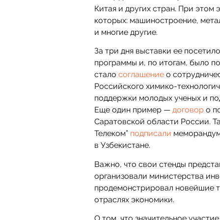
Китая и других стран. При этом
которых: машиностроение, мета
и многие другие.
За три дня выставки ее посетил
программы и, по итогам, было п
стало
соглашение
о сотрудничес
Российского химико-технологич
поддержки молодых ученых и по
Еще один пример —
договор
о п
Саратовской области России. Та
Телеком”
подписали
меморандум 
в Узбекистане.
Важно, что свои стенды предста
организовали министерства инв
продемонстрировал новейшие те
отраслях экономики.
О том, что значительное участи