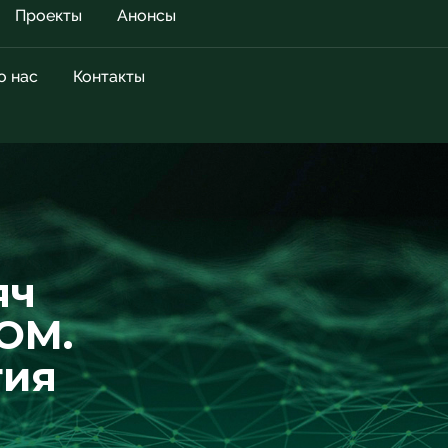
Проекты
Анонсы
о нас
Контакты
яч
ОМ.
тия