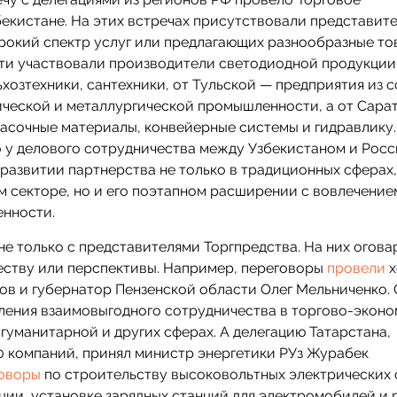
екистане. На этих встречах присутствовали представит
окий спектр услуг или предлагающих разнообразные то
ти участвовали производители светодиодной продукции
хозтехники, сантехники, от Тульской — предприятия из 
ческой и металлургической промышленности, а от Сара
асочные материалы, конвейерные системы и гидравлику.
о у делового сотрудничества между Узбекистаном и Рос
 развитии партнерства не только в традиционных сферах,
 секторе, но и его поэтапном расширении с вовлечение
енности.
не только с представителями Торгпредства. На них огов
еству или перспективы. Например, переговоры
провели
х
ов и губернатор Пензенской области Олег Мельниченко.
ения взаимовыгодного сотрудничества в торгово-эконо
гуманитарной и других сферах. А делегацию Татарстана,
0 компаний, принял министр энергетики РУз Журабек
оворы
по строительству высоковольтных электрических 
ции, установке зарядных станций для электромобилей и 