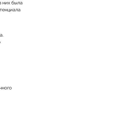
из них была
отенциала
а.
р
чного