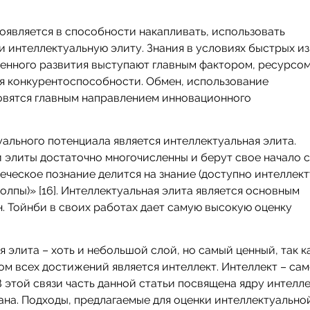
.
оявляется в способности накапливать, использовать
и интеллектуальную элиту. Знания в условиях быстрых и
енного развития выступают главным фактором, ресурсо
я конкурентоспособности. Обмен, использование
овятся главным направлением инновационного
ального потенциала является интеллектуальная элита.
 элиты достаточно многочисленны и берут свое начало 
еческое познание делится на знание (доступно интеллект
олпы)» [16]. Интеллектуальная элита является основным
. Тойнби в своих работах дает самую высокую оценку
я элита – хоть и небольшой слой, но самый ценный, так к
м всех достижений является интеллект. Интеллект – са
 В этой связи часть данной статьи посвящена ядру интелл
ана. Подходы, предлагаемые для оценки интеллектуально