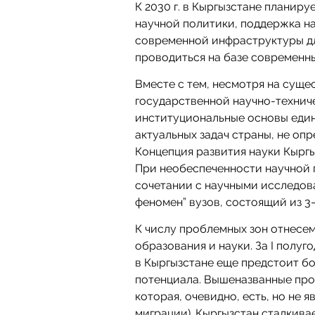
К 2030 г. в Кыргызстане планир
научной политики, поддержка н
современной инфраструктуры дл
проводиться на базе современн
Вместе с тем, несмотря на сущес
государственной научно-технич
институциональные основы еди
актуальных задач страны, не оп
Концепция развития науки Кыргы
При необеспеченности научной п
сочетании с научными исследов
феномен” вузов, состоящий из 3–
К числу проблемных зон отнесе
образования и науки. За I полуго
в Кыргызстане еще предстоит б
потенциала. Вышеназванные про
которая, очевидно, есть, но не
миграции). Кыргызстан сталкив