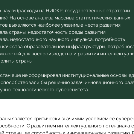
 науки (расходы на НИОКР, государственные стратегии
ия). На основе анализа массива статистических данных
тов выявляются наиболее уязвимые места развития
ала страны: недостаточность среды развития
ала, недостаточного научного импульса, потребность
 качества образовательной инфраструктуры, потребнос
ожностей для воспроизводства и развития интеллектуал
 элиты страны.
зстан еще не сформировал институциональные основы е
 способствовали бы решению задач инновационного раз
аучно-технологического суверенитета.
раны является критически значимым условием ее сувере
собности. С развитием интеллектуального потенциала 
й страны, ее способность к инновационному развитию. 