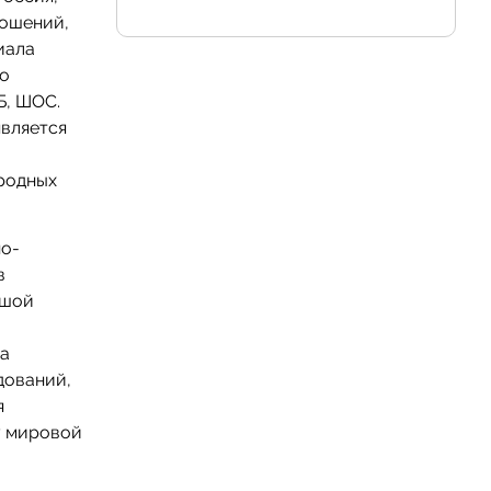
ношений,
иала
но
Б, ШОС.
является
ародных
но-
в
ьшой
а
на
дований,
я
у мировой