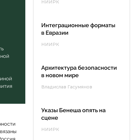
НИИРК
Интеграционные форматы
в Евразии
НИИРК
ть
ьной
Архитектура безопасности
в новом мире
диной
вития
Владислав Гасумянов
Указы Бенеша опять на
сцене
нности
НИИРК
связаны
Россия,