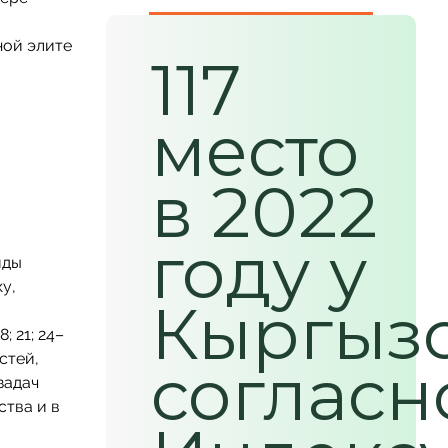
ной элите
117
место
в 2022
году у
иды
у,
Кыргыз
; 21; 24–
стей,
согласн
задач
ства и в