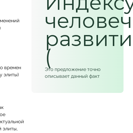
Индекс
человеч
зменений
м
развити
(
со времен
Это предложение точно
у элиты)
описывает данный факт
ак
мое
ектуальной
й элиты,