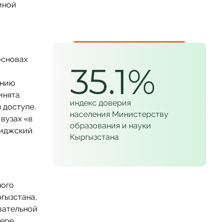
иной
основах
35.1%
ению
инята
индекс доверия
 доступе.
населения Министерству
вузах «в
образования и науки
риджский
Кыргызстана
ного
гызстана,
овательной
фере