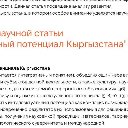
ости. Данная статья посвящена анализу развития
ыргызстана, в котором особое внимание уделяется науч
аучной статьи
ный потенциал Кыргызстана”
тенциала Кыргызстана
итается интегративным понятием, объединяющим «все в
и субъектов данной деятельности, а также культуру, наук
е создаются системой непрерывного образования» [36].
у и оценке интеллектуального потенциала [5; 8; 10–13; 18
елить интеллектуальный потенциал как комплекс возможно
дновременно результатов их использования для решения 
, получения наукоемкой продукции, материалов, творче
хнологического суверенитета и международной