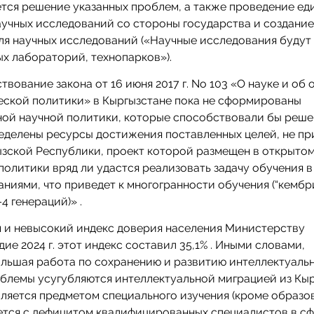
уется решение указанных проблем, а также проведение ед
аучных исследований со стороны государства и создание
я научных исследований («Научные исследования будут
ых лабораторий, технопарков»).
твование закона от 16 июня 2017 г. No 103 «О науке и об 
еской политики» в Кыргызстане пока не сформированы
ной научной политики, которые способствовали бы реш
ределены ресурсы достижения поставленных целей, не пр
зской Республики, проект которой размещен в открытом
олитики вряд ли удастся реализовать задачу обучения в 
аниями, что приведет к многогранности обучения (“кемб
4 генераций)» .
м и невысокий индекс доверия населения Министерству
дие 2024 г. этот индекс составил 35,1% . Иными словами,
ольшая работа по сохранению и развитию интеллектуаль
блемы усугубляются интеллектуальной миграцией из Кыр
 является предметом специального изучения (кроме образ
ается с дефицитом квалифицированных специалистов в с