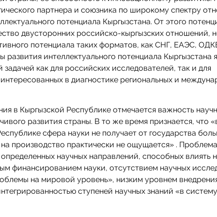
гического партнера и союзника по широкому спектру от
ллектуального потенциала Кыргызстана. От этого потенц
чество двусторонних российско-кыргызских отношений, 
тивного потенциала таких форматов, как СНГ, ЕАЭС, ОДК
зы развития интеллектуального потенциала Кыргызстана 
 задачей как для российских исследователей, так и для
заинтересованных в диагностике региональных и междун
ния в Кыргызской Республике отмечается важность науч
ивого развития страны. В то же время признается, что «
Республике сфера науки не получает от государства бол
 на производство практически не ощущается» . Проблем
 определенных научных направлений, способных влиять 
ым финансированием науки, отсутствием научных иссле
облемы на мировой уровень», низким уровнем внедрени
еинтегрированностью ступеней научных знаний «в систем