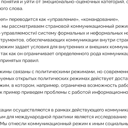
 понятия и уйти от эмоционально-оценочных категорий,
ого слова.
men» переводится как «управление», «командование»,
о, мы рассматриваем страновой коммуникационный режи
ю управляемости) систему формальных и неформальных н
струментов, обеспечивающих коммуникации внутри стран
ежим задает условия для внутренних и внешних коммун
так как он ограничивает определенного рода коммуника
 принятых правил.
жимы связаны с политическими режимами, но современн
ируемых открытых политических режимах действует дост
им, в котором, например, ограничена возможность раб
ак пример приведем проблемы с работой информационно
кации осуществляются в рамках действующего коммуник
ым для международной практики является исследование
. Мы отнесли коммуникационный режим к иным социальн