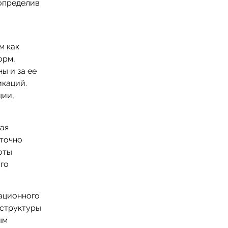
 определив
м как
орм,
ы и за ее
икаций.
ции,
ая
аточно
оты
го
ационного
 структуры
ым