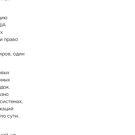
дию
США
ых
 и право
иров, один
овых
нных
док,
азно
системах,
икаций
по сути,
ций, но