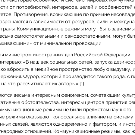
сти от потребностей, интересов, целей и особенностей
тетов. Противоречия, возникающие по причине несовпаде
разрешаются в зависимости от ресурсов, силы и междун
страны. Коммуникационные режимы могут быть зависимы
весьма самостоятельными и самодостаточными, могут бы
пыхивающими» от минимальной провокации.
ная министром иностранных дел Российской Федерации
интервью: «В наш век социальных сетей, запуска дезинфо
ко вбросить в медийное пространство любую выдумку, 
вержения. Фурор, который производится такого рода, с 
 на что рассчитывают их авторы» [1].
ются весьма интересным феноменом, сочетающим культ
уативные обстоятельства, интересы центров принятия р
 коммуникационные режимы не были предметом научного
ые режимы оказывают колоссальное влияние на систему
нных связей, являются одновременно и фактором, и инст
дународных отношений. Коммуникационные режимы, как 