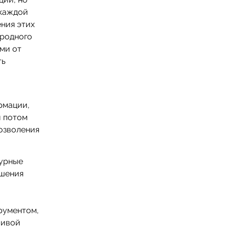
 каждой
ния этих
ародного
ми от
ть
рмации,
и потом
позволения
урные
ешения
рументом,
живой