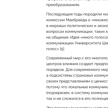
преобразованиях.
Последующие годы породили но
комиссии Макбрайда о «множес
в мировых политических и экон
вопросах коммуникации, таких к
на общение. Идея «много голос
коммуникации Университета Шар
голос» [5].
Современный мир с его многоп
центров влияния создает предп
порядков. Для современного ми
а подсистемы страновых комму
своим представлениям о ценност
потому что локальные коммуни
(подчеркнем, в систему коммуни
так и не сложился в его полноц
Эти режимы вынуждены учитыва