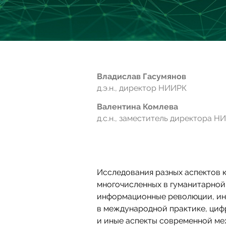
Владислав Гасумянов
д.э.н., директор НИИРК
Валентина Комлева
д.с.н., заместитель директора 
Исследования разных аспектов 
многочисленных в гуманитарной
информационные революции, ин
в международной практике, циф
и иные аспекты современной ме