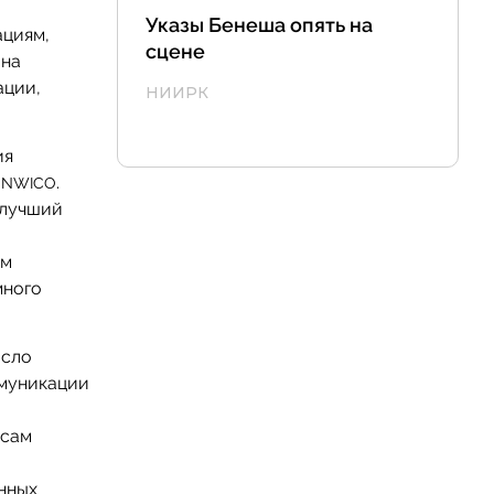
Указы Бенеша опять на
ациям,
сцене
 на
ации,
НИИРК
ия
я
.
NWICO
 лучший
ом
много
исло
ммуникации
осам
нных