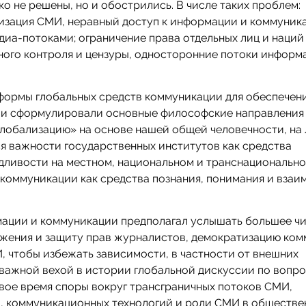
о не решены, но и обострились. В числе таких проблем:
зация СМИ, неравный доступ к информации и коммуник
иа-потоками; ограничение права отдельных лиц и наций
ного контроля и цензуры, односторонние потоки информ
формы глобальных средств коммуникации для обеспечен
 и сформулировали основные философские направлени
«глобализацию» на основе нашей общей человечности, на
я важности государственных институтов как средства
дливости на местном, национальном и транснациональн
 коммуникации как средства познания, понимания и взаи
ации и коммуникации предполагал услышать большее ч
жения и защиту прав журналистов, демократизацию ко
, чтобы избежать зависимости, в частности от внешних
 важной вехой в истории глобальной дискуссии по вопр
свое время споры вокруг трансграничных потоков СМИ,
, коммуникационных технологий и роли СМИ в обществе