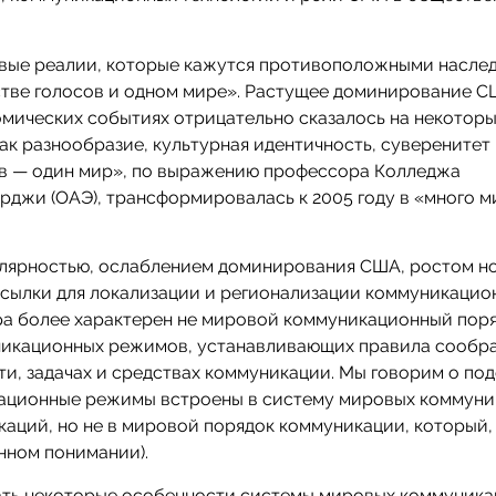
вые реалии, которые кажутся противоположными насле
тве голосов и одном мире». Растущее доминирование 
омических событиях отрицательно сказалось на некотор
ак разнообразие, культурная идентичность, суверенитет
ов — один мир», по выражению профессора Колледжа
джи (ОАЭ), трансформировалась к 2005 году в «много м
олярностью, ослаблением доминирования США, ростом н
осылки для локализации и регионализации коммуникацио
ра более характерен не мировой коммуникационный поря
никационных режимов, устанавливающих правила сообр
и, задачах и средствах коммуникации. Мы говорим о под
кационные режимы встроены в систему мировых коммун
каций, но не в мировой порядок коммуникации, который, 
енном понимании).
ть некоторые особенности системы мировых коммуника