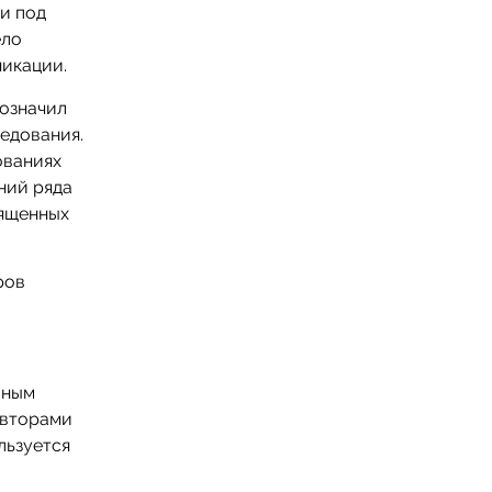
и под
ело
икации.
бозначил
едования.
ованиях
ний ряда
вященных
ров
вным
авторами
льзуется