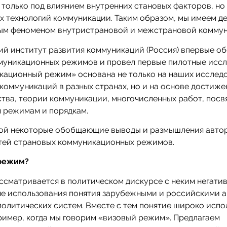
только под влиянием внутренних становых факторов, но 
х технологий коммуникации. Таким образом, мы имеем д
ным феноменом внутристрановой и межстрановой коммун
й институт развития коммуникаций (Россия) впервые о
муникационных режимов и провел первые пилотные иссл
кационный режим» основана не только на наших исслед
коммуникаций в разных странах, но и на основе достиже
ва, теории коммуникации, многочисленных работ, пос
 режимам и порядкам.
обой некоторые обобщающие выводы и размышления авто
тей страновых коммуникационных режимов.
 режим?
ссматривается в политическом дискурсе с неким негати
не использования понятия зарубежными и российскими 
олитических систем. Вместе с тем понятие широко испо
ример, когда мы говорим «визовый режим». Предлагаем