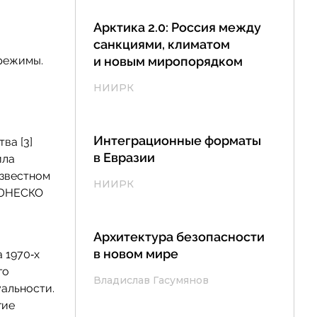
Арктика 2.0: Россия между
санкциями, климатом
 режимы.
и новым миропорядком
НИИРК
Интеграционные форматы
ва [3]
в Евразии
ила
известном
НИИРК
 ЮНЕСКО
Архитектура безопасности
в новом мире
 1970‑х
го
Владислав Гасумянов
уальности.
гие