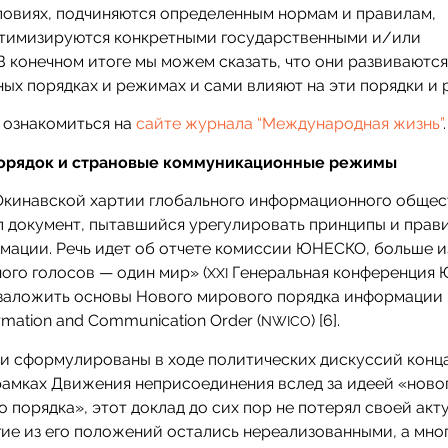
ловиях, подчиняются определенным нормам и правилам,
итимизируются конкретными государственными и/или
 конечном итоге мы можем сказать, что они развиваются
ых порядках и режимах и сами влияют на эти порядки и
 ознакомиться на
сайте журнала “Международная жизнь”
.
орядок и страновые коммуникационные режимы
о Окинавской хартии глобального информационного общест
л документ, пытавшийся урегулировать принципы и прав
ации. Речь идет об отчете комиссии ЮНЕСКО, больше 
ого голосов — один мир» (
Генеральная конференция
XXI
ся заложить основы Нового мирового порядка информации
mation and Communication Order (
) [6].
NWICO
ли сформулированы в ходе политических дискуссий конца
 рамках Движения неприсоединения вслед за идеей «ново
порядка», этот доклад до сих пор не потерял своей акт
гие из его положений остались нереализованными, а мно