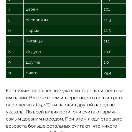
4
Евреи
17,1
5
Ассирийцы
14,3
6
Персы
12,5
7
Китайцы
11,1
8
Индусы
10,0
9
Другие
1,0
10
Никто
29,4
Как видим, опрошенные указали хорошо известные
им нации. Вместе с тем интересно, что почти треть
опрошенных (29,4%) ни на один другой народ не
указала. По всей видимости, они считают армян
самым древним народом. При этом люди старшего
возраста больше остальных считают, что никого