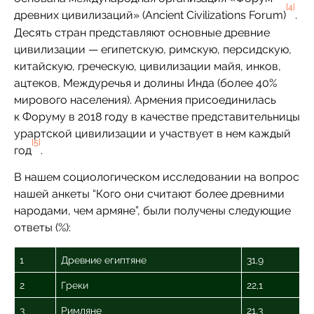
[4]
древних цивилизаций» (Ancient Civilizations Forum)
.
Десять стран представляют основные древние
цивилизации — египетскую, римскую, персидскую,
китайскую, греческую, цивилизации майя, инков,
ацтеков, Междуречья и долины Инда (более 40%
мирового населения). Армения присоединилась
к Форуму в 2018 году в качестве представительницы
урартской цивилизации и участвует в нем каждый
[5]
год
.
В нашем социологическом исследовании на вопрос
нашей анкеты “Кого они считают более древними
народами, чем армяне”, были получены следующие
ответы (%):
1
Древние египтяне
31,9
2
Греки
22,1
3
Римляне
21,3