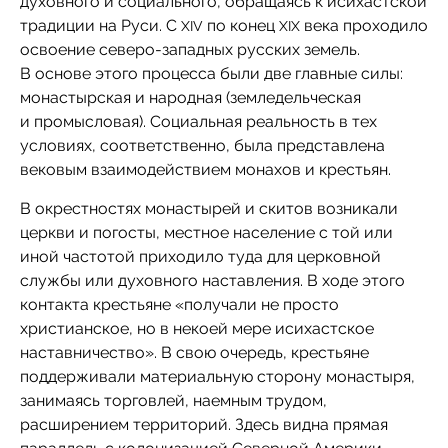
духовного и социального, обращаясь к исихастской
традиции на Руси. С
по конец
века проходило
XIV
XIX
освоение северо-западных русских земель.
В основе этого процесса были две главные силы:
монастырская и народная (земледельческая
и промысловая). Социальная реальность в тех
условиях, соответственно, была представлена
вековым взаимодействием монахов и крестьян.
В окрестностях монастырей и скитов возникали
церкви и погосты, местное население с той или
иной частотой приходило туда для церковной
службы или духовного наставления. В ходе этого
контакта крестьяне «получали не просто
христианское, но в некоей мере исихастское
наставничество». В свою очередь, крестьяне
поддерживали материальную сторону монастыря,
занимаясь торговлей, наемным трудом,
расширением территорий. Здесь видна прямая